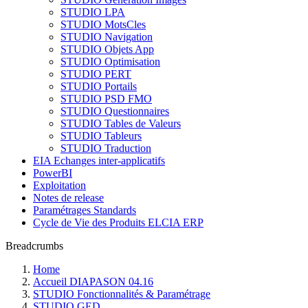
STUDIO LPA
STUDIO MotsCles
STUDIO Navigation
STUDIO Objets App
STUDIO Optimisation
STUDIO PERT
STUDIO Portails
STUDIO PSD FMO
STUDIO Questionnaires
STUDIO Tables de Valeurs
STUDIO Tableurs
STUDIO Traduction
EIA Echanges inter-applicatifs
PowerBI
Exploitation
Notes de release
Paramétrages Standards
Cycle de Vie des Produits ELCIA ERP
Breadcrumbs
Home
Accueil DIAPASON 04.16
STUDIO Fonctionnalités & Paramétrage
STUDIO GED