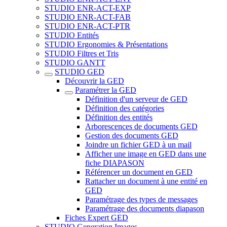
STUDIO ENR-ACT-EXP
STUDIO ENR-ACT-FAB
STUDIO ENR-ACT-PTR
STUDIO Entités
STUDIO Ergonomies & Présentations
STUDIO Filtres et Tris
STUDIO GANTT
STUDIO GED
Découvrir la GED
Paramétrer la GED
Définition d'un serveur de GED
Définition des catégories
Définition des entités
Arborescences de documents GED
Gestion des documents GED
Joindre un fichier GED à un mail
Afficher une image en GED dans une
fiche DIAPASON
Référencer un document en GED
Rattacher un document à une entité en
GED
Paramétrage des types de messages
Paramétrage des documents diapason
Fiches Expert GED
STUDIO Generation Images