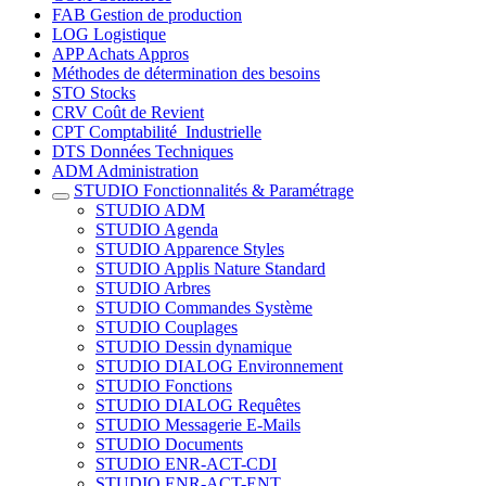
FAB Gestion de production
LOG Logistique
APP Achats Appros
Méthodes de détermination des besoins
STO Stocks
CRV Coût de Revient
CPT Comptabilité_Industrielle
DTS Données Techniques
ADM Administration
STUDIO Fonctionnalités & Paramétrage
STUDIO ADM
STUDIO Agenda
STUDIO Apparence Styles
STUDIO Applis Nature Standard
STUDIO Arbres
STUDIO Commandes Système
STUDIO Couplages
STUDIO Dessin dynamique
STUDIO DIALOG Environnement
STUDIO Fonctions
STUDIO DIALOG Requêtes
STUDIO Messagerie E-Mails
STUDIO Documents
STUDIO ENR-ACT-CDI
STUDIO ENR-ACT-ENT