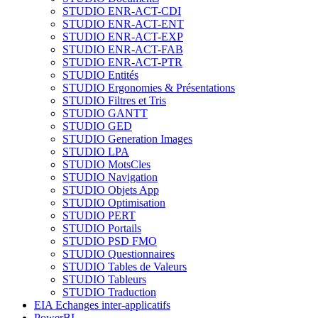
STUDIO ENR-ACT-CDI
STUDIO ENR-ACT-ENT
STUDIO ENR-ACT-EXP
STUDIO ENR-ACT-FAB
STUDIO ENR-ACT-PTR
STUDIO Entités
STUDIO Ergonomies & Présentations
STUDIO Filtres et Tris
STUDIO GANTT
STUDIO GED
STUDIO Generation Images
STUDIO LPA
STUDIO MotsCles
STUDIO Navigation
STUDIO Objets App
STUDIO Optimisation
STUDIO PERT
STUDIO Portails
STUDIO PSD FMO
STUDIO Questionnaires
STUDIO Tables de Valeurs
STUDIO Tableurs
STUDIO Traduction
EIA Echanges inter-applicatifs
PowerBI