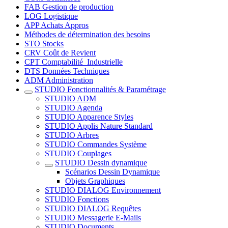
FAB Gestion de production
LOG Logistique
APP Achats Appros
Méthodes de détermination des besoins
STO Stocks
CRV Coût de Revient
CPT Comptabilité_Industrielle
DTS Données Techniques
ADM Administration
STUDIO Fonctionnalités & Paramétrage
STUDIO ADM
STUDIO Agenda
STUDIO Apparence Styles
STUDIO Applis Nature Standard
STUDIO Arbres
STUDIO Commandes Système
STUDIO Couplages
STUDIO Dessin dynamique
Scénarios Dessin Dynamique
Objets Graphiques
STUDIO DIALOG Environnement
STUDIO Fonctions
STUDIO DIALOG Requêtes
STUDIO Messagerie E-Mails
STUDIO Documents