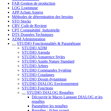
FAB Gestion de production
LOG Logistique
APP Achats Appros
Méthodes de détermination des besoins
STO Stocks
CRV Coût de Revient
CPT Comptabilité_Industrielle
DTS Données Techniques
ADM Administration
STUDIO Fonctionnalités & Paramétrage
STUDIO ADM
STUDIO Agenda
STUDIO Apparence Styles
STUDIO Applis Nature Standard
STUDIO Arbres
STUDIO Commandes Système
STUDIO Couplages
STUDIO Dessin dynamique
STUDIO DIALOG Environnement
STUDIO Fonctions
STUDIO DIALOG Requêtes
Découvrir le Macro Langage DIALOG et les
requêtes
Paramétrer les requêtes
Requêtes : fiches expert