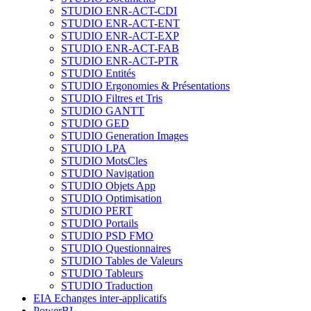
STUDIO ENR-ACT-CDI
STUDIO ENR-ACT-ENT
STUDIO ENR-ACT-EXP
STUDIO ENR-ACT-FAB
STUDIO ENR-ACT-PTR
STUDIO Entités
STUDIO Ergonomies & Présentations
STUDIO Filtres et Tris
STUDIO GANTT
STUDIO GED
STUDIO Generation Images
STUDIO LPA
STUDIO MotsCles
STUDIO Navigation
STUDIO Objets App
STUDIO Optimisation
STUDIO PERT
STUDIO Portails
STUDIO PSD FMO
STUDIO Questionnaires
STUDIO Tables de Valeurs
STUDIO Tableurs
STUDIO Traduction
EIA Echanges inter-applicatifs
PowerBI