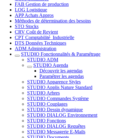
FAB Gestion de production
LOG Logistique
APP Achats Appros
Méthodes de détermination des besoins
STO Stocks
CRV Coût de Revient
CPT Comptabilité_Industrielle
DTS Données Techniques
ADM Administration
STUDIO Fonctionnalités & Paramétrage
STUDIO ADM
STUDIO Agenda
Découvrir les agendas
Paramétrer les agendas
STUDIO Apparence Styles
STUDIO Applis Nature Standard
STUDIO Arbres
STUDIO Commandes Système
STUDIO Couplages
STUDIO Dessin dynamique
STUDIO DIALOG Environnement
STUDIO Fonctions
STUDIO DIALOG Requêtes
STUDIO Messagerie E-Mails
STUDIO Documents