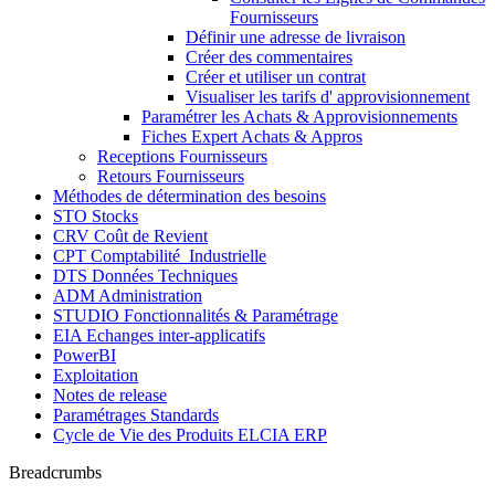
Fournisseurs
Définir une adresse de livraison
Créer des commentaires
Créer et utiliser un contrat
Visualiser les tarifs d' approvisionnement
Paramétrer les Achats & Approvisionnements
Fiches Expert Achats & Appros
Receptions Fournisseurs
Retours Fournisseurs
Méthodes de détermination des besoins
STO Stocks
CRV Coût de Revient
CPT Comptabilité_Industrielle
DTS Données Techniques
ADM Administration
STUDIO Fonctionnalités & Paramétrage
EIA Echanges inter-applicatifs
PowerBI
Exploitation
Notes de release
Paramétrages Standards
Cycle de Vie des Produits ELCIA ERP
Breadcrumbs