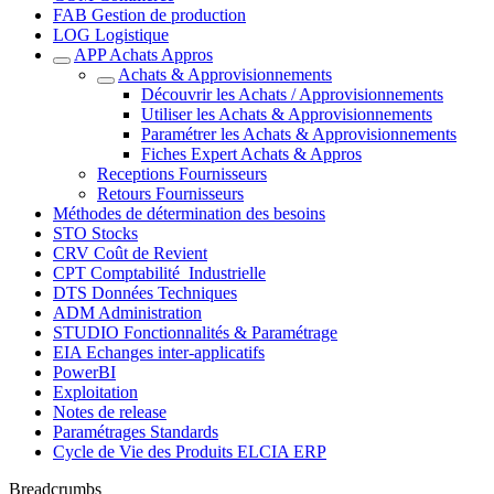
FAB Gestion de production
LOG Logistique
APP Achats Appros
Achats & Approvisionnements
Découvrir les Achats / Approvisionnements
Utiliser les Achats & Approvisionnements
Paramétrer les Achats & Approvisionnements
Fiches Expert Achats & Appros
Receptions Fournisseurs
Retours Fournisseurs
Méthodes de détermination des besoins
STO Stocks
CRV Coût de Revient
CPT Comptabilité_Industrielle
DTS Données Techniques
ADM Administration
STUDIO Fonctionnalités & Paramétrage
EIA Echanges inter-applicatifs
PowerBI
Exploitation
Notes de release
Paramétrages Standards
Cycle de Vie des Produits ELCIA ERP
Breadcrumbs