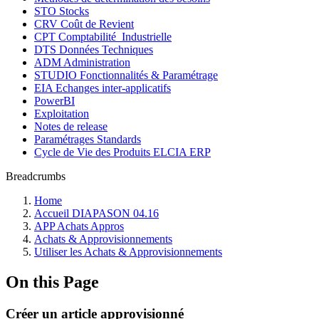
STO Stocks
CRV Coût de Revient
CPT Comptabilité_Industrielle
DTS Données Techniques
ADM Administration
STUDIO Fonctionnalités & Paramétrage
EIA Echanges inter-applicatifs
PowerBI
Exploitation
Notes de release
Paramétrages Standards
Cycle de Vie des Produits ELCIA ERP
Breadcrumbs
Home
Accueil DIAPASON 04.16
APP Achats Appros
Achats & Approvisionnements
Utiliser les Achats & Approvisionnements
On this Page
Créer un article approvisionné