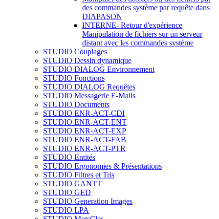
des commandes système par requête dans
DIAPASON
INTERNE- Retour d'expérience
Manipulation de fichiers sur un serveur
distant avec les commandes système
STUDIO Couplages
STUDIO Dessin dynamique
STUDIO DIALOG Environnement
STUDIO Fonctions
STUDIO DIALOG Requêtes
STUDIO Messagerie E-Mails
STUDIO Documents
STUDIO ENR-ACT-CDI
STUDIO ENR-ACT-ENT
STUDIO ENR-ACT-EXP
STUDIO ENR-ACT-FAB
STUDIO ENR-ACT-PTR
STUDIO Entités
STUDIO Ergonomies & Présentations
STUDIO Filtres et Tris
STUDIO GANTT
STUDIO GED
STUDIO Generation Images
STUDIO LPA
STUDIO MotsCles