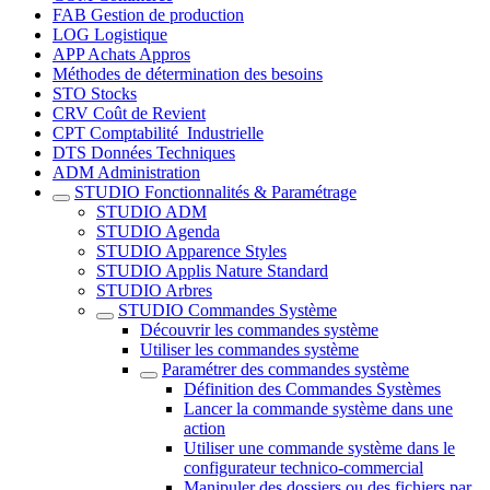
FAB Gestion de production
LOG Logistique
APP Achats Appros
Méthodes de détermination des besoins
STO Stocks
CRV Coût de Revient
CPT Comptabilité_Industrielle
DTS Données Techniques
ADM Administration
STUDIO Fonctionnalités & Paramétrage
STUDIO ADM
STUDIO Agenda
STUDIO Apparence Styles
STUDIO Applis Nature Standard
STUDIO Arbres
STUDIO Commandes Système
Découvrir les commandes système
Utiliser les commandes système
Paramétrer des commandes système
Définition des Commandes Systèmes
Lancer la commande système dans une
action
Utiliser une commande système dans le
configurateur technico-commercial
Manipuler des dossiers ou des fichiers par