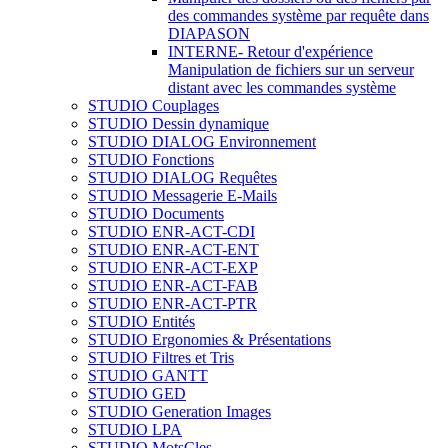
des commandes système par requête dans
DIAPASON
INTERNE- Retour d'expérience
Manipulation de fichiers sur un serveur
distant avec les commandes système
STUDIO Couplages
STUDIO Dessin dynamique
STUDIO DIALOG Environnement
STUDIO Fonctions
STUDIO DIALOG Requêtes
STUDIO Messagerie E-Mails
STUDIO Documents
STUDIO ENR-ACT-CDI
STUDIO ENR-ACT-ENT
STUDIO ENR-ACT-EXP
STUDIO ENR-ACT-FAB
STUDIO ENR-ACT-PTR
STUDIO Entités
STUDIO Ergonomies & Présentations
STUDIO Filtres et Tris
STUDIO GANTT
STUDIO GED
STUDIO Generation Images
STUDIO LPA
STUDIO MotsCles