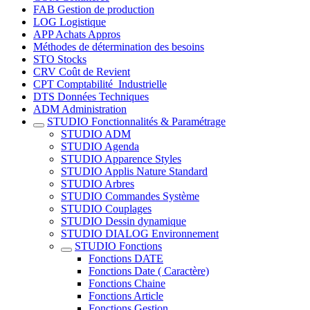
FAB Gestion de production
LOG Logistique
APP Achats Appros
Méthodes de détermination des besoins
STO Stocks
CRV Coût de Revient
CPT Comptabilité_Industrielle
DTS Données Techniques
ADM Administration
STUDIO Fonctionnalités & Paramétrage
STUDIO ADM
STUDIO Agenda
STUDIO Apparence Styles
STUDIO Applis Nature Standard
STUDIO Arbres
STUDIO Commandes Système
STUDIO Couplages
STUDIO Dessin dynamique
STUDIO DIALOG Environnement
STUDIO Fonctions
Fonctions DATE
Fonctions Date ( Caractère)
Fonctions Chaine
Fonctions Article
Fonctions Gestion