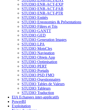
STUDIO ENR-ACT-EXP
STUDIO ENR-ACT-FAB
STUDIO ENR-ACT-PTR
STUDIO Entités
STUDIO Ergonomies & Présentations
STUDIO Filtres et Tris
STUDIO GANTT
STUDIO GED
STUDIO Generation Images
STUDIO LPA
STUDIO MotsCles
STUDIO Navigation
STUDIO Objets App
STUDIO Optimisation
STUDIO PERT
STUDIO Portails
STUDIO PSD FMO
STUDIO Questionnaires
STUDIO Tables de Valeurs
STUDIO Tableurs
STUDIO Traduction
EIA Echanges inter-applicatifs
PowerBI
Exploitation