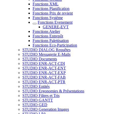
Fonctions XML
Fonctions Planification
Fonctions Prix de revient
Fonctions Système
Fonctions Evenement
GENERE-EVT
Fonctions Atelier
Fonctions Entrepôt
Fonctions Palettisation
Fonctions Eco-Participation
STUDIO DIALOG Requêtes
STUDIO Messagerie E-Mails
STUDIO Documents
STUDIO ENR-ACT-CDI
STUDIO ENR-ACT-ENT
STUDIO ENR-ACT-EXP
STUDIO ENR-ACT-FAB
STUDIO ENR-ACT-PTR
STUDIO Entités
STUDIO Ergonomies & Présentations
STUDIO Filtres et Tris
STUDIO GANTT
STUDIO GED
STUDIO Generation Images
STUDIO LPA