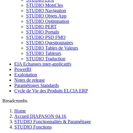
STUDIO MotsCles
STUDIO Navigation
STUDIO Objets App
STUDIO Optimisation
STUDIO PERT
STUDIO Portails
STUDIO PSD FMO
STUDIO Questionnaires
STUDIO Tables de Valeurs
STUDIO Tableurs
STUDIO Traduction
EIA Echanges inter-applicatifs
PowerBI
Exploitation
Notes de release
Paramétrages Standards
Cycle de Vie des Produits ELCIA ERP
Breadcrumbs
Home
Accueil DIAPASON 04.16
STUDIO Fonctionnalités & Paramétrage
STUDIO Fonctions