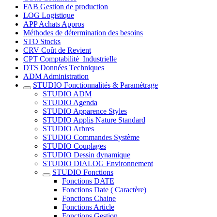
FAB Gestion de production
LOG Logistique
APP Achats Appros
Méthodes de détermination des besoins
STO Stocks
CRV Coût de Revient
CPT Comptabilité_Industrielle
DTS Données Techniques
ADM Administration
STUDIO Fonctionnalités & Paramétrage
STUDIO ADM
STUDIO Agenda
STUDIO Apparence Styles
STUDIO Applis Nature Standard
STUDIO Arbres
STUDIO Commandes Système
STUDIO Couplages
STUDIO Dessin dynamique
STUDIO DIALOG Environnement
STUDIO Fonctions
Fonctions DATE
Fonctions Date ( Caractère)
Fonctions Chaine
Fonctions Article
Fonctions Gestion