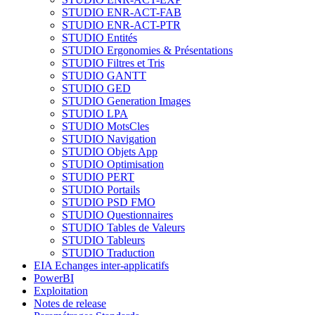
STUDIO ENR-ACT-FAB
STUDIO ENR-ACT-PTR
STUDIO Entités
STUDIO Ergonomies & Présentations
STUDIO Filtres et Tris
STUDIO GANTT
STUDIO GED
STUDIO Generation Images
STUDIO LPA
STUDIO MotsCles
STUDIO Navigation
STUDIO Objets App
STUDIO Optimisation
STUDIO PERT
STUDIO Portails
STUDIO PSD FMO
STUDIO Questionnaires
STUDIO Tables de Valeurs
STUDIO Tableurs
STUDIO Traduction
EIA Echanges inter-applicatifs
PowerBI
Exploitation
Notes de release