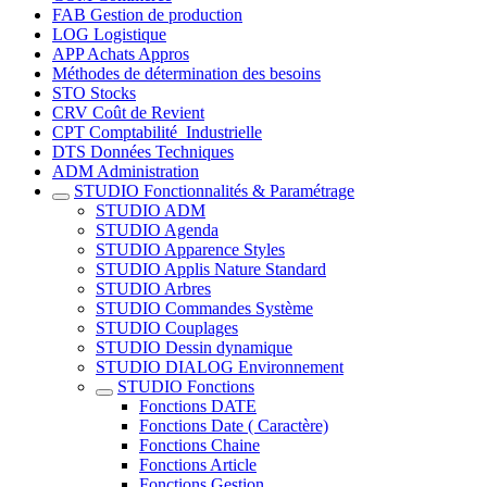
FAB Gestion de production
LOG Logistique
APP Achats Appros
Méthodes de détermination des besoins
STO Stocks
CRV Coût de Revient
CPT Comptabilité_Industrielle
DTS Données Techniques
ADM Administration
STUDIO Fonctionnalités & Paramétrage
STUDIO ADM
STUDIO Agenda
STUDIO Apparence Styles
STUDIO Applis Nature Standard
STUDIO Arbres
STUDIO Commandes Système
STUDIO Couplages
STUDIO Dessin dynamique
STUDIO DIALOG Environnement
STUDIO Fonctions
Fonctions DATE
Fonctions Date ( Caractère)
Fonctions Chaine
Fonctions Article
Fonctions Gestion