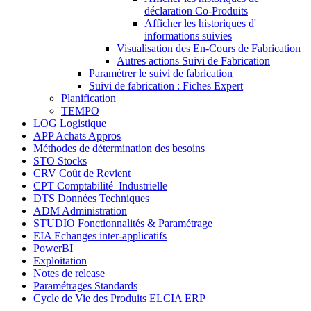
déclaration Co-Produits
Afficher les historiques d'
informations suivies
Visualisation des En-Cours de Fabrication
Autres actions Suivi de Fabrication
Paramétrer le suivi de fabrication
Suivi de fabrication : Fiches Expert
Planification
TEMPO
LOG Logistique
APP Achats Appros
Méthodes de détermination des besoins
STO Stocks
CRV Coût de Revient
CPT Comptabilité_Industrielle
DTS Données Techniques
ADM Administration
STUDIO Fonctionnalités & Paramétrage
EIA Echanges inter-applicatifs
PowerBI
Exploitation
Notes de release
Paramétrages Standards
Cycle de Vie des Produits ELCIA ERP