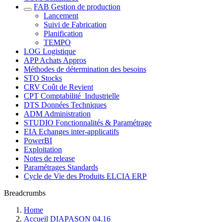
FAB Gestion de production
Lancement
Suivi de Fabrication
Planification
TEMPO
LOG Logistique
APP Achats Appros
Méthodes de détermination des besoins
STO Stocks
CRV Coût de Revient
CPT Comptabilité_Industrielle
DTS Données Techniques
ADM Administration
STUDIO Fonctionnalités & Paramétrage
EIA Echanges inter-applicatifs
PowerBI
Exploitation
Notes de release
Paramétrages Standards
Cycle de Vie des Produits ELCIA ERP
Breadcrumbs
Home
Accueil DIAPASON 04.16