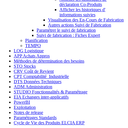
déclaration Co-Produits
Afficher les historiques d'
informations suivies
Visualisation des En-Cours de Fabrication
Autres actions Suivi de Fabrication
Paramétrer le suivi de fabrication
Suivi de fabrication : Fiches Expert
Planification
TEMPO
LOG Logistique
APP Achats Appros
Méthodes de détermination des besoins
STO Stocks
CRV Coût de Revient
CPT Comptabilité_Industrielle
DTS Données Techniques
ADM Administration
STUDIO Fonctionnalités & Paramétrage
EIA Echanges inter-applicatifs
PowerBI
Exploitation
Notes de release
Paramétrages Standards
Cycle de Vie des Produits ELCIA ERP