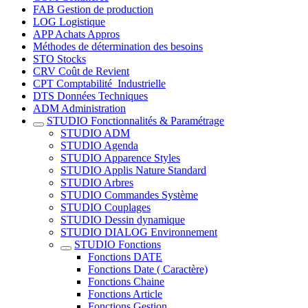
FAB Gestion de production
LOG Logistique
APP Achats Appros
Méthodes de détermination des besoins
STO Stocks
CRV Coût de Revient
CPT Comptabilité_Industrielle
DTS Données Techniques
ADM Administration
STUDIO Fonctionnalités & Paramétrage
STUDIO ADM
STUDIO Agenda
STUDIO Apparence Styles
STUDIO Applis Nature Standard
STUDIO Arbres
STUDIO Commandes Système
STUDIO Couplages
STUDIO Dessin dynamique
STUDIO DIALOG Environnement
STUDIO Fonctions
Fonctions DATE
Fonctions Date ( Caractère)
Fonctions Chaine
Fonctions Article
Fonctions Gestion