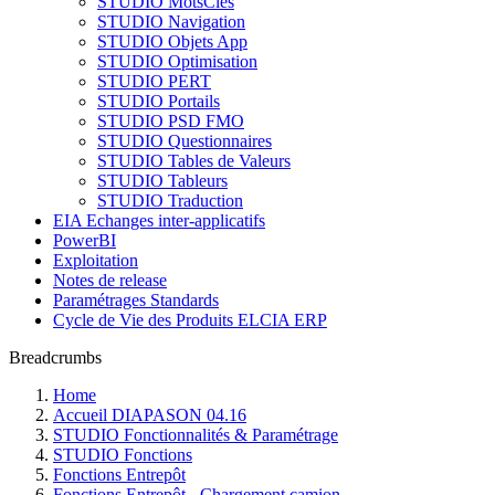
STUDIO MotsCles
STUDIO Navigation
STUDIO Objets App
STUDIO Optimisation
STUDIO PERT
STUDIO Portails
STUDIO PSD FMO
STUDIO Questionnaires
STUDIO Tables de Valeurs
STUDIO Tableurs
STUDIO Traduction
EIA Echanges inter-applicatifs
PowerBI
Exploitation
Notes de release
Paramétrages Standards
Cycle de Vie des Produits ELCIA ERP
Breadcrumbs
Home
Accueil DIAPASON 04.16
STUDIO Fonctionnalités & Paramétrage
STUDIO Fonctions
Fonctions Entrepôt
Fonctions Entrepôt - Chargement camion