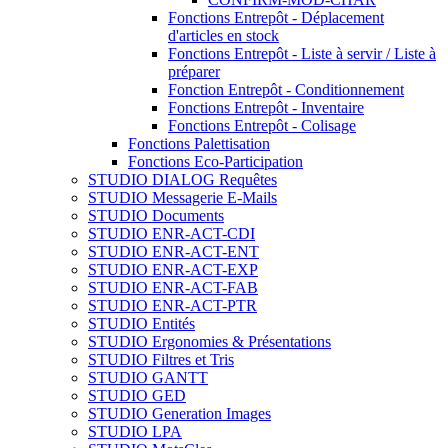
Fonctions Entrepôt - Déplacement
d'articles en stock
Fonctions Entrepôt - Liste à servir / Liste à
préparer
Fonction Entrepôt - Conditionnement
Fonctions Entrepôt - Inventaire
Fonctions Entrepôt - Colisage
Fonctions Palettisation
Fonctions Eco-Participation
STUDIO DIALOG Requêtes
STUDIO Messagerie E-Mails
STUDIO Documents
STUDIO ENR-ACT-CDI
STUDIO ENR-ACT-ENT
STUDIO ENR-ACT-EXP
STUDIO ENR-ACT-FAB
STUDIO ENR-ACT-PTR
STUDIO Entités
STUDIO Ergonomies & Présentations
STUDIO Filtres et Tris
STUDIO GANTT
STUDIO GED
STUDIO Generation Images
STUDIO LPA