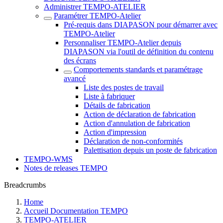
Administrer TEMPO-ATELIER
Paramétrer TEMPO-Atelier
Pré-requis dans DIAPASON pour démarrer avec
TEMPO-Atelier
Personnaliser TEMPO-Atelier depuis
DIAPASON via l'outil de définition du contenu
des écrans
Comportements standards et paramétrage
avancé
Liste des postes de travail
Liste à fabriquer
Détails de fabrication
Action de déclaration de fabrication
Action d'annulation de fabrication
Action d'impression
Déclaration de non-conformités
Palettisation depuis un poste de fabrication
TEMPO-WMS
Notes de releases TEMPO
Breadcrumbs
Home
Accueil Documentation TEMPO
TEMPO-ATELIER