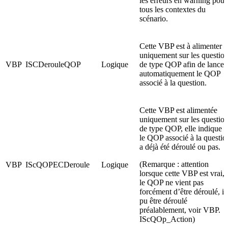
les erreurs en warning pour
tous les contextes du
scénario.
Cette VBP est à alimenter
uniquement sur les questio
VBP
ISCDerouleQOP
Logique
de type QOP afin de lancer
automatiquement le QOP
associé à la question.
Cette VBP est alimentée
uniquement sur les questio
de type QOP, elle indique s
le QOP associé à la questio
a déjà été déroulé ou pas.
(Remarque : attention
VBP
IScQOPECDeroule
Logique
lorsque cette VBP est vrai,
le QOP ne vient pas
forcément d’être déroulé, il
pu être déroulé
préalablement, voir VBP.
IScQOp_Action)