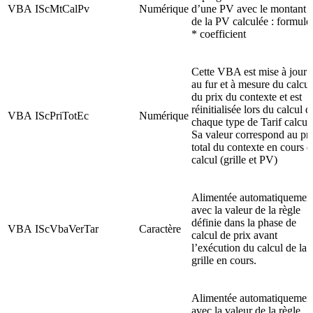
VBA
IScMtCalPv
Numérique
d’une PV avec le montant
de la PV calculée : formule
* coefficient
Cette VBA est mise à jour
au fur et à mesure du calcul
du prix du contexte et est
réinitialisée lors du calcul d
VBA
IScPriTotEc
Numérique
chaque type de Tarif calcul
Sa valeur correspond au pr
total du contexte en cours d
calcul (grille et PV)
Alimentée automatiquemen
avec la valeur de la règle
définie dans la phase de
VBA
IScVbaVerTar
Caractère
calcul de prix avant
l’exécution du calcul de la
grille en cours.
Alimentée automatiquemen
avec la valeur de la règle