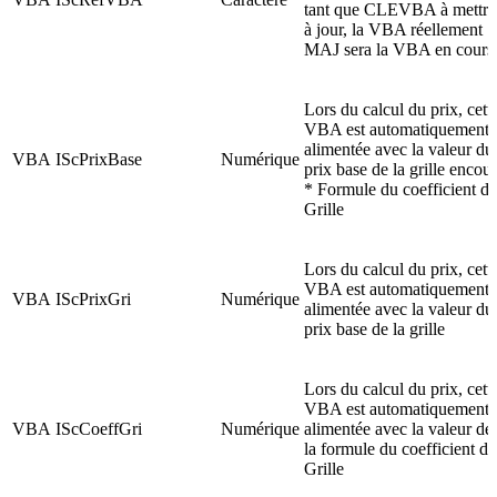
tant que CLEVBA à mettre
à jour, la VBA réellement
MAJ sera la VBA en cours
Lors du calcul du prix, cett
VBA est automatiquement
alimentée avec la valeur du
VBA
IScPrixBase
Numérique
prix base de la grille encour
* Formule du coefficient de
Grille
Lors du calcul du prix, cett
VBA est automatiquement
VBA
IScPrixGri
Numérique
alimentée avec la valeur du
prix base de la grille
Lors du calcul du prix, cett
VBA est automatiquement
VBA
IScCoeffGri
Numérique
alimentée avec la valeur de
la formule du coefficient de
Grille