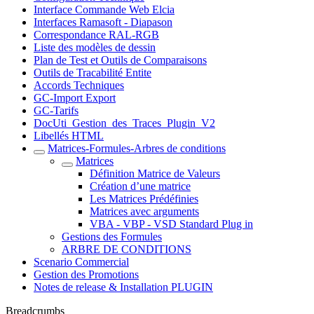
Interface Commande Web Elcia
Interfaces Ramasoft - Diapason
Correspondance RAL-RGB
Liste des modèles de dessin
Plan de Test et Outils de Comparaisons
Outils de Tracabilité Entite
Accords Techniques
GC-Import Export
GC-Tarifs
DocUti_Gestion_des_Traces_Plugin_V2
Libellés HTML
Matrices-Formules-Arbres de conditions
Matrices
Définition Matrice de Valeurs
Création d’une matrice
Les Matrices Prédéfinies
Matrices avec arguments
VBA - VBP - VSD Standard Plug in
Gestions des Formules
ARBRE DE CONDITIONS
Scenario Commercial
Gestion des Promotions
Notes de release & Installation PLUGIN
Breadcrumbs