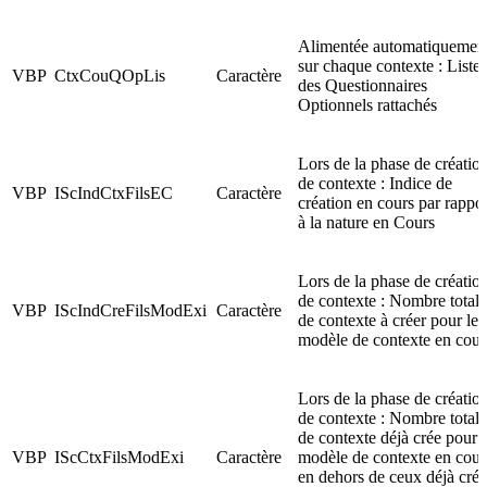
Alimentée automatiquemen
sur chaque contexte : Liste
VBP
CtxCouQOpLis
Caractère
des Questionnaires
Optionnels rattachés
Lors de la phase de créatio
de contexte : Indice de
VBP
IScIndCtxFilsEC
Caractère
création en cours par rappor
à la nature en Cours
Lors de la phase de créatio
de contexte : Nombre total
VBP
IScIndCreFilsModExi
Caractère
de contexte à créer pour le
modèle de contexte en cour
Lors de la phase de créatio
de contexte : Nombre total
de contexte déjà crée pour l
VBP
IScCtxFilsModExi
Caractère
modèle de contexte en cour
en dehors de ceux déjà créé