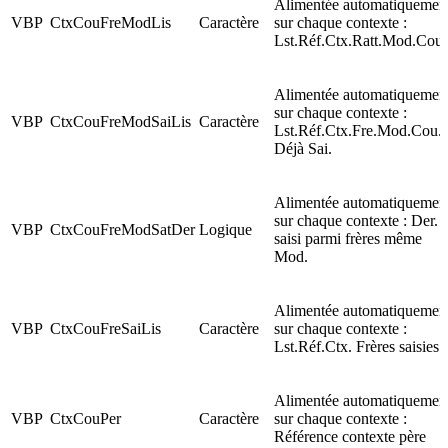
Alimentée automatiquemen
VBP
CtxCouFreModLis
Caractère
sur chaque contexte :
Lst.Réf.Ctx.Ratt.Mod.Cou.
Alimentée automatiquemen
sur chaque contexte :
VBP
CtxCouFreModSaiLis
Caractère
Lst.Réf.Ctx.Fre.Mod.Cou.
Déjà Sai.
Alimentée automatiquemen
sur chaque contexte : Der.
VBP
CtxCouFreModSatDer
Logique
saisi parmi frères même
Mod.
Alimentée automatiquemen
VBP
CtxCouFreSaiLis
Caractère
sur chaque contexte :
Lst.Réf.Ctx. Frères saisies
Alimentée automatiquemen
VBP
CtxCouPer
Caractère
sur chaque contexte :
Référence contexte père