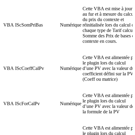
Cette VBA est mise à jour
au fur et à mesure du calcul
du prix du contexte et
VBA
IScSomPriBas
Numérique
réinitialisée lors du calcul d
chaque type de Tarif calcul
Somme des Prix de bases d
contexte en cours.
Cette VBA est alimentée pa
le plugin lors du calcul
VBA
IScCoeffCalPv
Numérique
d’une PV avec la valeur du
coefficient défini sur la PV
(Coeff ou matrice)
Cette VBA est alimentée pa
le plugin lors du calcul
VBA
IScForCalPv
Numérique
d’une PV avec la valeur de
la formule de la PV
Cette VBA est alimentée pa
le plugin lors du calcul