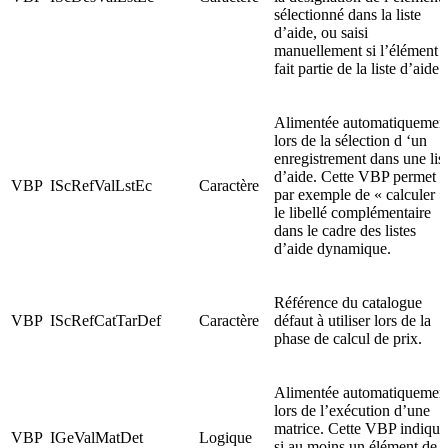
sélectionné dans la liste
d’aide, ou saisi
manuellement si l’élément
fait partie de la liste d’aide.
Alimentée automatiquemen
lors de la sélection d ‘un
enregistrement dans une lis
d’aide. Cette VBP permet
VBP
IScRefValLstEc
Caractère
par exemple de « calculer »
le libellé complémentaire
dans le cadre des listes
d’aide dynamique.
Référence du catalogue
VBP
IScRefCatTarDef
Caractère
défaut à utiliser lors de la
phase de calcul de prix.
Alimentée automatiquemen
lors de l’exécution d’une
matrice. Cette VBP indique
VBP
IGeValMatDet
Logique
si au moins un élément de