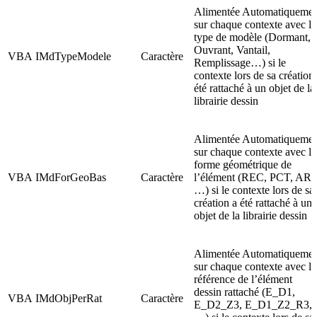
Alimentée Automatiquemen
sur chaque contexte avec le
type de modèle (Dormant,
Ouvrant, Vantail,
VBA
IMdTypeModele
Caractère
Remplissage…) si le
contexte lors de sa création
été rattaché à un objet de la
librairie dessin
Alimentée Automatiquemen
sur chaque contexte avec la
forme géométrique de
VBA
IMdForGeoBas
Caractère
l’élément (REC, PCT, ARC
…) si le contexte lors de sa
création a été rattaché à un
objet de la librairie dessin
Alimentée Automatiquemen
sur chaque contexte avec la
référence de l’élément
dessin rattaché (E_D1,
VBA
IMdObjPerRat
Caractère
E_D2_Z3, E_D1_Z2_R3,