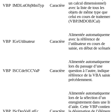
un calcul dimensionnel)
VBP
IMDLstObjMmTyp
Caractère
avec la liste de tous les
objets de même type que
celui en cours de traitement
(VBP.IMDOBJCal)
Alimentée automatiquemen
avec la référence de
VBP
IGeUtilisateur
Caractère
l’utilisateur en cours de
saisie, en début de scénario
Alimentée automatiquemen
lors du passage d’une
VBP
ISCCdeSCCVaP
Caractère
question à l’autre, indique l
référence de la VBA saisie
précédemment.
Alimentée automatiquemen
lors de la sélection d’un
enregistrement dans une lis
d’aide. Cette VBP contient
VBP
IScDesValLstEc
Caractère
la désignation de l’élément