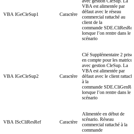
avec gestion CleSup. La
VBA est alimentée par
défaut avec le réseau
VBA
IGeCleSup1
Caractère
commercial rattaché au
client de la
commande SDE.CliResRef
lorsque l’on rentre dans le
scénario
Clé Supplémentaire 2 prise
en compte pour les matrice
avec gestion CleSup. La
VBA est alimentée par
VBA
IGeCleSup2
Caractère
défaut avec le client rattach
à la
commande SDE.CliGenRef
lorsque l’on rentre dans le
scénario
Alimentée en début de
scénario. Réseau
VBA
IScCliResRef
Caractère
commercial rattaché à la
commande