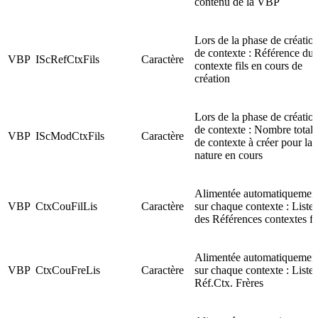
contenu de la VBP
Lors de la phase de créatio
de contexte : Référence du
VBP
IScRefCtxFils
Caractère
contexte fils en cours de
création
Lors de la phase de créatio
de contexte : Nombre total
VBP
IScModCtxFils
Caractère
de contexte à créer pour la
nature en cours
Alimentée automatiquemen
VBP
CtxCouFilLis
Caractère
sur chaque contexte : Liste
des Références contextes fi
Alimentée automatiquemen
VBP
CtxCouFreLis
Caractère
sur chaque contexte : Liste
Réf.Ctx. Frères