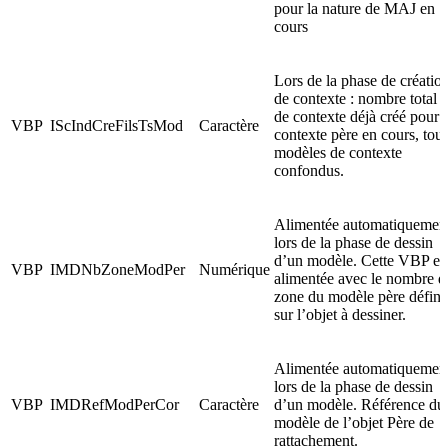
pour la nature de MAJ en
cours
Lors de la phase de créatio
de contexte : nombre total
de contexte déjà créé pour l
VBP
IScIndCreFilsTsMod
Caractère
contexte père en cours, tou
modèles de contexte
confondus.
Alimentée automatiquemen
lors de la phase de dessin
d’un modèle. Cette VBP es
VBP
IMDNbZoneModPer
Numérique
alimentée avec le nombre d
zone du modèle père défini
sur l’objet à dessiner.
Alimentée automatiquemen
lors de la phase de dessin
VBP
IMDRefModPerCor
Caractère
d’un modèle. Référence du
modèle de l’objet Père de
rattachement.