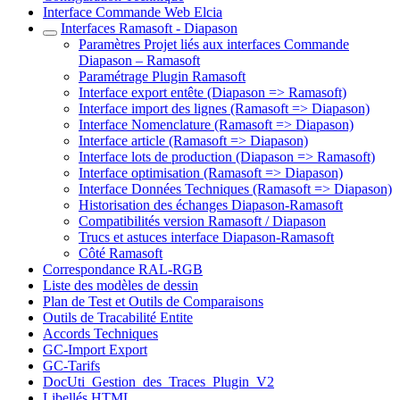
Interface Commande Web Elcia
Interfaces Ramasoft - Diapason
Paramètres Projet liés aux interfaces Commande
Diapason – Ramasoft
Paramétrage Plugin Ramasoft
Interface export entête (Diapason => Ramasoft)
Interface import des lignes (Ramasoft => Diapason)
Interface Nomenclature (Ramasoft => Diapason)
Interface article (Ramasoft => Diapason)
Interface lots de production (Diapason => Ramasoft)
Interface optimisation (Ramasoft => Diapason)
Interface Données Techniques (Ramasoft => Diapason)
Historisation des échanges Diapason-Ramasoft
Compatibilités version Ramasoft / Diapason
Trucs et astuces interface Diapason-Ramasoft
Côté Ramasoft
Correspondance RAL-RGB
Liste des modèles de dessin
Plan de Test et Outils de Comparaisons
Outils de Tracabilité Entite
Accords Techniques
GC-Import Export
GC-Tarifs
DocUti_Gestion_des_Traces_Plugin_V2
Libellés HTML