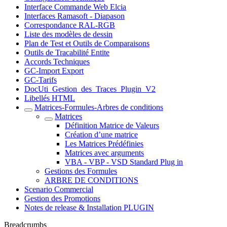
Interface Commande Web Elcia
Interfaces Ramasoft - Diapason
Correspondance RAL-RGB
Liste des modèles de dessin
Plan de Test et Outils de Comparaisons
Outils de Tracabilité Entite
Accords Techniques
GC-Import Export
GC-Tarifs
DocUti_Gestion_des_Traces_Plugin_V2
Libellés HTML
Matrices-Formules-Arbres de conditions
Matrices
Définition Matrice de Valeurs
Création d’une matrice
Les Matrices Prédéfinies
Matrices avec arguments
VBA - VBP - VSD Standard Plug in
Gestions des Formules
ARBRE DE CONDITIONS
Scenario Commercial
Gestion des Promotions
Notes de release & Installation PLUGIN
Breadcrumbs