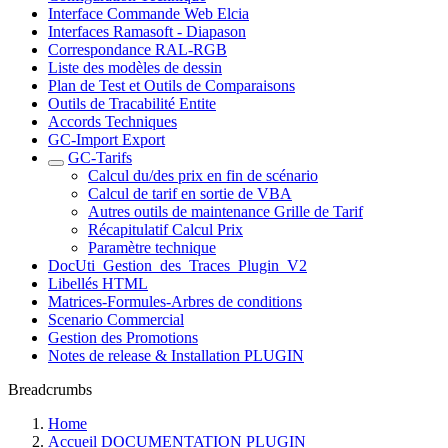
Interface Commande Web Elcia
Interfaces Ramasoft - Diapason
Correspondance RAL-RGB
Liste des modèles de dessin
Plan de Test et Outils de Comparaisons
Outils de Tracabilité Entite
Accords Techniques
GC-Import Export
GC-Tarifs
Calcul du/des prix en fin de scénario
Calcul de tarif en sortie de VBA
Autres outils de maintenance Grille de Tarif
Récapitulatif Calcul Prix
Paramètre technique
DocUti_Gestion_des_Traces_Plugin_V2
Libellés HTML
Matrices-Formules-Arbres de conditions
Scenario Commercial
Gestion des Promotions
Notes de release & Installation PLUGIN
Breadcrumbs
Home
Accueil DOCUMENTATION PLUGIN