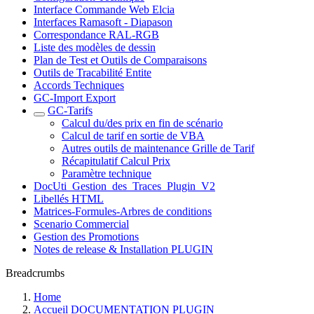
Interface Commande Web Elcia
Interfaces Ramasoft - Diapason
Correspondance RAL-RGB
Liste des modèles de dessin
Plan de Test et Outils de Comparaisons
Outils de Tracabilité Entite
Accords Techniques
GC-Import Export
GC-Tarifs
Calcul du/des prix en fin de scénario
Calcul de tarif en sortie de VBA
Autres outils de maintenance Grille de Tarif
Récapitulatif Calcul Prix
Paramètre technique
DocUti_Gestion_des_Traces_Plugin_V2
Libellés HTML
Matrices-Formules-Arbres de conditions
Scenario Commercial
Gestion des Promotions
Notes de release & Installation PLUGIN
Breadcrumbs
Home
Accueil DOCUMENTATION PLUGIN