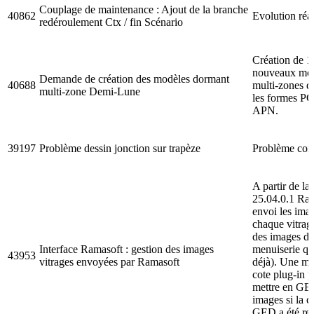
Couplage de maintenance : Ajout de la branche
40862
Evolution réal
redéroulement Ctx / fin Scénario
Création de 1
nouveaux mo
Demande de création des modèles dormant
40688
multi-zones d
multi-zone Demi-Lune
les formes P
APN.
39197
Problème dessin jonction sur trapèze
Problème corr
A partir de la
25.04.0.1 Ra
envoi les ima
chaque vitrag
des images de
Interface Ramasoft : gestion des images
menuiserie qui
43953
vitrages envoyées par Ramasoft
déjà). Une mo
cote plug-in 
mettre en GE
images si la c
GED a été re