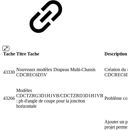
Tache
Titre Tache
Description
Nouveaux modèlex Drapeau Multi-Chassis
Création du 
43330
CDCREC6D5V
CDCREC6D
Modèles
CDCTZRG3D1H1VB/CDCTZRD3D1H1VB
43266
Problème corr
: pb d'angle de coupe pour la jonction
horizontale
Ajouter un pa
projet permett