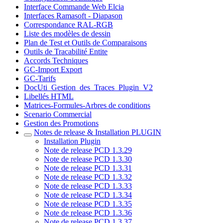
Interface Commande Web Elcia
Interfaces Ramasoft - Diapason
Correspondance RAL-RGB
Liste des modèles de dessin
Plan de Test et Outils de Comparaisons
Outils de Tracabilité Entite
Accords Techniques
GC-Import Export
GC-Tarifs
DocUti_Gestion_des_Traces_Plugin_V2
Libellés HTML
Matrices-Formules-Arbres de conditions
Scenario Commercial
Gestion des Promotions
Notes de release & Installation PLUGIN
Installation Plugin
Note de release PCD 1.3.29
Note de release PCD 1.3.30
Note de release PCD 1.3.31
Note de release PCD 1.3.32
Note de release PCD 1.3.33
Note de release PCD 1.3.34
Note de release PCD 1.3.35
Note de release PCD 1.3.36
Note de release PCD 1.3.37