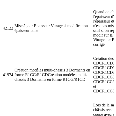
Quand on ch
l'épaisseur d'
l'épaisseur du
Mise à jour Epaisseur Vitrage si modification
n'est pas mise 
42122
épaisseur lame
sauf si on rep
modif sur la f
Vitrage => P
corrigé
Création des 
CDCR1CD3
CDCR1CD3
Création modèles multi-chassis 3 Dormants en
CDCR1CD3
41974
forme R1CG/R1CDCréation modèles multi-
CDCR1CG3
chassis 3 Dormants en forme R1CG/R1CD
CDCR1CG3
et
CDCR1CG3
Lors de la sai
châssis recta
coupe avec seu