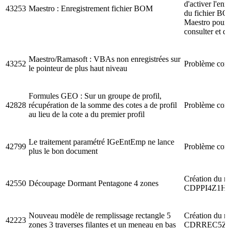
d'activer l'en
43253
Maestro : Enregistrement fichier BOM
du fichier BO
Maestro pour 
consulter et 
Maestro/Ramasoft : VBAs non enregistrées sur
43252
Problème corr
le pointeur de plus haut niveau
Formules GEO : Sur un groupe de profil,
42828
récupération de la somme des cotes a de profil
Problème corr
au lieu de la cote a du premier profil
Le traitement paramétré IGeEntEmp ne lance
42799
Problème corr
plus le bon document
Création du 
42550
Découpage Dormant Pentagone 4 zones
CDPPI4Z1H
Nouveau modèle de remplissage rectangle 5
Création du 
42223
zones 3 traverses filantes et un meneau en bas
CDRREC5Z