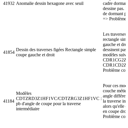
41932
Anomalie dessin hexagone avec seuil
cadre dormant
dessine pas. 
de dormant pé
=> Problème 
Les traverses 
rectangle sim
gauche et droi
Dessin des traverses figées Rectangle simple
dessinent pas 
41854
coupe gauche et droit
modèles suiva
CDR1CG2Z1
CDR1CD2Z1
Problème corr
Pour ces modè
couche métie
Modèles
angle différen
CDTZRD3Z1HF1VC/CDTZRG3Z1HF1VC :
41184
la traverse in
pb d'angle de coupe pour la traverse
alors qu'elle d
intermédiaire
en coupe droi
Problème corr