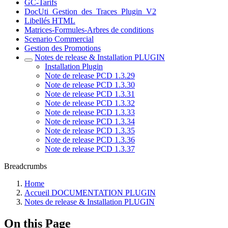
GC-Tarifs
DocUti_Gestion_des_Traces_Plugin_V2
Libellés HTML
Matrices-Formules-Arbres de conditions
Scenario Commercial
Gestion des Promotions
Notes de release & Installation PLUGIN
Installation Plugin
Note de release PCD 1.3.29
Note de release PCD 1.3.30
Note de release PCD 1.3.31
Note de release PCD 1.3.32
Note de release PCD 1.3.33
Note de release PCD 1.3.34
Note de release PCD 1.3.35
Note de release PCD 1.3.36
Note de release PCD 1.3.37
Breadcrumbs
Home
Accueil DOCUMENTATION PLUGIN
Notes de release & Installation PLUGIN
On this Page