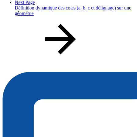
Next Page
Définition dynamique des cotes (a, b, c et délignage) sur une
géométrie