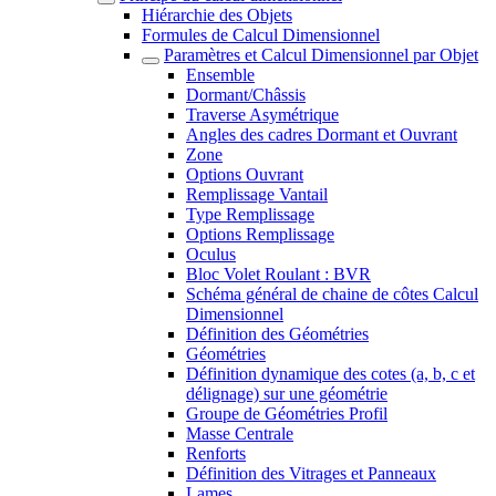
Hiérarchie des Objets
Formules de Calcul Dimensionnel
Paramètres et Calcul Dimensionnel par Objet
Ensemble
Dormant/Châssis
Traverse Asymétrique
Angles des cadres Dormant et Ouvrant
Zone
Options Ouvrant
Remplissage Vantail
Type Remplissage
Options Remplissage
Oculus
Bloc Volet Roulant : BVR
Schéma général de chaine de côtes Calcul
Dimensionnel
Définition des Géométries
Géométries
Définition dynamique des cotes (a, b, c et
délignage) sur une géométrie
Groupe de Géométries Profil
Masse Centrale
Renforts
Définition des Vitrages et Panneaux
Lames