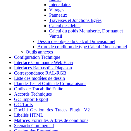
Intercalaires
Vitrages
Panneaux
Traverses et Jonctions figées
Calcul des débits
Calcul du poids Menuiserie, Dormant et
Vantail
Dessin des objets du Calcul Dimensionnel
Arbre de condition de type Calcul Dimensionnel
Outils annexes
Configuration Technique
Interface Commande Web Elcia
Interfaces Ramasoft - Diapason
Correspondance RAL-RGB
Liste des modèles de dessin
Plan de Test et Outils de Comparaisons
Outils de Tracabilité Entite
Accords Techniques
GC-Import Export
GC-Tarifs
DocUti_Gestion_des_Traces_Plugin_V2
Libellés HTML
Matrices-Formules-Arbres de conditions
Scenario Commercial
Gestion des Promotions