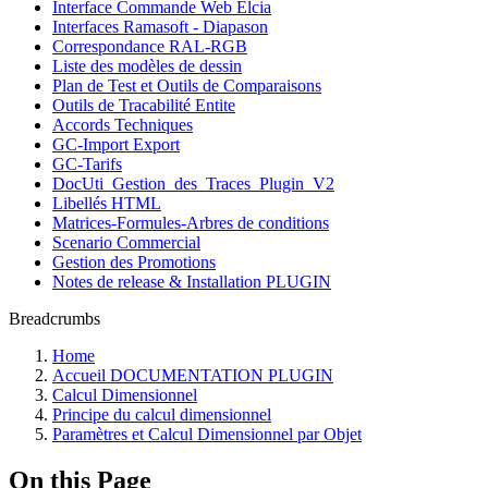
Interface Commande Web Elcia
Interfaces Ramasoft - Diapason
Correspondance RAL-RGB
Liste des modèles de dessin
Plan de Test et Outils de Comparaisons
Outils de Tracabilité Entite
Accords Techniques
GC-Import Export
GC-Tarifs
DocUti_Gestion_des_Traces_Plugin_V2
Libellés HTML
Matrices-Formules-Arbres de conditions
Scenario Commercial
Gestion des Promotions
Notes de release & Installation PLUGIN
Breadcrumbs
Home
Accueil DOCUMENTATION PLUGIN
Calcul Dimensionnel
Principe du calcul dimensionnel
Paramètres et Calcul Dimensionnel par Objet
On this Page