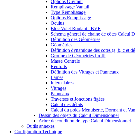
Options Ouvrant
Remplissage Vantail
Type Remplissage
Options Remplissage
Oculus
Bloc Volet Roulant : BVR
Schéma général de chaine de côtes Calcul 
Définition des Géométries
Géométries
Définition dynamique des cotes (a, b, c et d
Groupe de Géométries Profil
Masse Centrale
Renforts
Définition des Vitrages et Panneaux
Lames
Intercalaires
Vitrages
Panneaux
Traverses et Jonctions figées
Calcul des débits
Calcul du poids Menuiserie, Dormant et Van
Dessin des objets du Calcul Dimensionnel
Arbre de condition de type Calcul Dimensionnel
Outils annexes
Configuration Technique