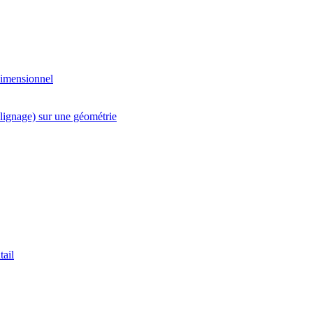
Dimensionnel
élignage) sur une géométrie
tail