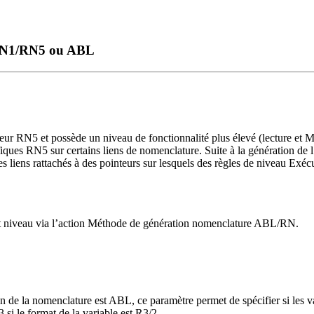
 RN1/RN5 ou ABL
r RN5 et possède un niveau de fonctionnalité plus élevé (lecture et M
iques RN5 sur certains liens de nomenclature. Suite à la génération de 
 les liens rattachés à des pointeurs sur lesquels des règles de niveau Exé
haut niveau via l’action Méthode de génération nomenclature ABL/RN.
de la nomenclature est ABL, ce paramètre permet de spécifier si les va
 si le format de la variable est R3/2