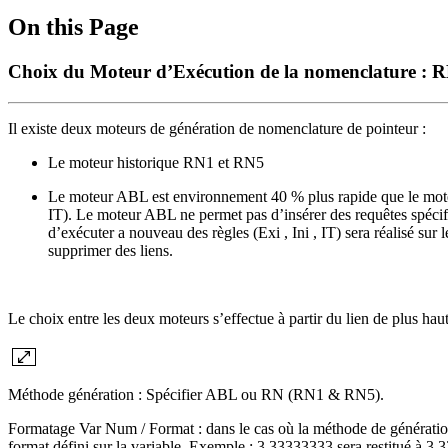
On this Page
Choix du Moteur d’Exécution de la nomenclature :
Il existe deux moteurs de génération de nomenclature de pointeur :
Le moteur historique RN1 et RN5
Le moteur ABL est environnement 40 % plus rapide que le moteu
IT). Le moteur ABL ne permet pas d’insérer des requêtes spécif
d’exécuter a nouveau des règles (Exi , Ini , IT) sera réalisé sur
supprimer des liens.
Le choix entre les deux moteurs s’effectue à partir du lien de plus 
Méthode génération : Spécifier ABL ou RN (RN1 & RN5).
Formatage Var Num / Format : dans le cas où la méthode de génération 
format défini sur la variable. Exemple : 3.33333333 sera restitué à 3.33