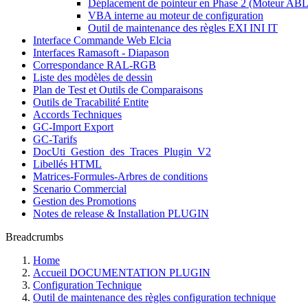
Déplacement de pointeur en Phase 2 (Moteur ABL
VBA interne au moteur de configuration
Outil de maintenance des règles EXI INI IT
Interface Commande Web Elcia
Interfaces Ramasoft - Diapason
Correspondance RAL-RGB
Liste des modèles de dessin
Plan de Test et Outils de Comparaisons
Outils de Tracabilité Entite
Accords Techniques
GC-Import Export
GC-Tarifs
DocUti_Gestion_des_Traces_Plugin_V2
Libellés HTML
Matrices-Formules-Arbres de conditions
Scenario Commercial
Gestion des Promotions
Notes de release & Installation PLUGIN
Breadcrumbs
Home
Accueil DOCUMENTATION PLUGIN
Configuration Technique
Outil de maintenance des règles configuration technique