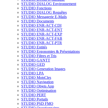
STUDIO DIALOG Environnement
STUDIO Fonctions
STUDIO DIALOG Requêtes
STUDIO Messagerie E-Mails
STUDIO Documents
STUDIO ENR-ACT-CDI
STUDIO ENR-ACT-ENT
STUDIO ENR-ACT-EXP
STUDIO ENR-ACT-FAB
STUDIO ENR-ACT-PTR
STUDIO Entités
STUDIO Ergonomies & Présentations
STUDIO Filtres et Tris
STUDIO GANTT
STUDIO GED
STUDIO Generation Images
STUDIO LPA
STUDIO MotsCles
STUDIO Navigation
STUDIO Objets App
STUDIO Optimisation
STUDIO PERT
STUDIO Portails
STUDIO PSD FMO
STUDIO Questionnaires