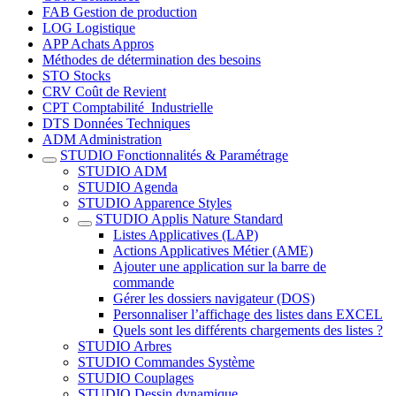
FAB Gestion de production
LOG Logistique
APP Achats Appros
Méthodes de détermination des besoins
STO Stocks
CRV Coût de Revient
CPT Comptabilité_Industrielle
DTS Données Techniques
ADM Administration
STUDIO Fonctionnalités & Paramétrage
STUDIO ADM
STUDIO Agenda
STUDIO Apparence Styles
STUDIO Applis Nature Standard
Listes Applicatives (LAP)
Actions Applicatives Métier (AME)
Ajouter une application sur la barre de
commande
Gérer les dossiers navigateur (DOS)
Personnaliser l’affichage des listes dans EXCEL
Quels sont les différents chargements des listes ?
STUDIO Arbres
STUDIO Commandes Système
STUDIO Couplages
STUDIO Dessin dynamique