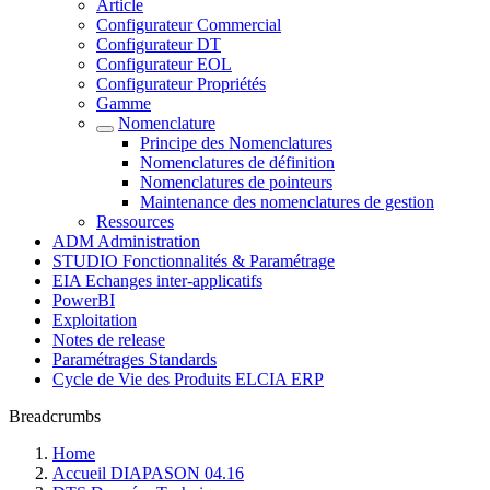
Article
Configurateur Commercial
Configurateur DT
Configurateur EOL
Configurateur Propriétés
Gamme
Nomenclature
Principe des Nomenclatures
Nomenclatures de définition
Nomenclatures de pointeurs
Maintenance des nomenclatures de gestion
Ressources
ADM Administration
STUDIO Fonctionnalités & Paramétrage
EIA Echanges inter-applicatifs
PowerBI
Exploitation
Notes de release
Paramétrages Standards
Cycle de Vie des Produits ELCIA ERP
Breadcrumbs
Home
Accueil DIAPASON 04.16