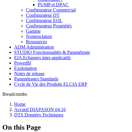
PUMP et DPAC
Configurateur Commercial
Configurateur DT
Configurateur EOL
Configurateur Propriétés
Gamme
Nomenclature
Ressources
ADM Administration
STUDIO Fonctionnalités & Paramétrage
EIA Echanges inter-applicatifs
PowerBI
Exploitation
Notes de release
Paramétrages Standards
Cycle de Vie des Produits ELCIA ERP
Breadcrumbs
Home
Accueil DIAPASON 04.16
DTS Données Techniques
On this Page