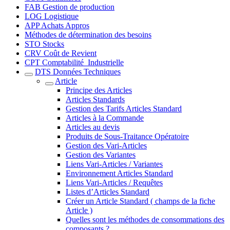
FAB Gestion de production
LOG Logistique
APP Achats Appros
Méthodes de détermination des besoins
STO Stocks
CRV Coût de Revient
CPT Comptabilité_Industrielle
DTS Données Techniques
Article
Principe des Articles
Articles Standards
Gestion des Tarifs Articles Standard
Articles à la Commande
Articles au devis
Produits de Sous-Traitance Opératoire
Gestion des Vari-Articles
Gestion des Variantes
Liens Vari-Articles / Variantes
Environnement Articles Standard
Liens Vari-Articles / Requêtes
Listes d’Articles Standard
Créer un Article Standard ( champs de la fiche
Article )
Quelles sont les méthodes de consommations des
composants ?