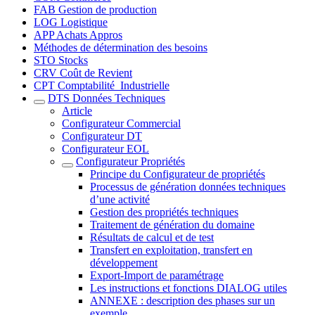
FAB Gestion de production
LOG Logistique
APP Achats Appros
Méthodes de détermination des besoins
STO Stocks
CRV Coût de Revient
CPT Comptabilité_Industrielle
DTS Données Techniques
Article
Configurateur Commercial
Configurateur DT
Configurateur EOL
Configurateur Propriétés
Principe du Configurateur de propriétés
Processus de génération données techniques
d’une activité
Gestion des propriétés techniques
Traitement de génération du domaine
Résultats de calcul et de test
Transfert en exploitation, transfert en
développement
Export-Import de paramétrage
Les instructions et fonctions DIALOG utiles
ANNEXE : description des phases sur un
exemple