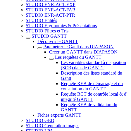
STUDIO ENR-ACT-EXP
STUDIO ENR-ACT-FAB
STUDIO ENR-ACT-PTR
STUDIO Entités
STUDIO Ergonomies & Présentations
STUDIO Filtres et Tris
STUDIO GANTT
Découvrir le GANTT
Paramétrer le Gantt dans DIAPASON
Créer un GANTT dans DIAPASON
Les requêtes du GANTT
Les variables standard à disposition
(SCR) dans le GANTT
Description des listes standard du
Gantt
Requête REB de démarrage et du
constitution du GANTT
Requête RCT de contrôle local & d'
intégrité GANTT
Requête REB de validation du
GANTT
Fiches experts GANTT
STUDIO GED
STUDIO Generation Images
STUDIO LPA