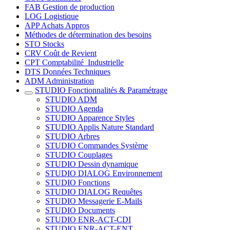
FAB Gestion de production
LOG Logistique
APP Achats Appros
Méthodes de détermination des besoins
STO Stocks
CRV Coût de Revient
CPT Comptabilité_Industrielle
DTS Données Techniques
ADM Administration
STUDIO Fonctionnalités & Paramétrage
STUDIO ADM
STUDIO Agenda
STUDIO Apparence Styles
STUDIO Applis Nature Standard
STUDIO Arbres
STUDIO Commandes Système
STUDIO Couplages
STUDIO Dessin dynamique
STUDIO DIALOG Environnement
STUDIO Fonctions
STUDIO DIALOG Requêtes
STUDIO Messagerie E-Mails
STUDIO Documents
STUDIO ENR-ACT-CDI
STUDIO ENR-ACT-ENT