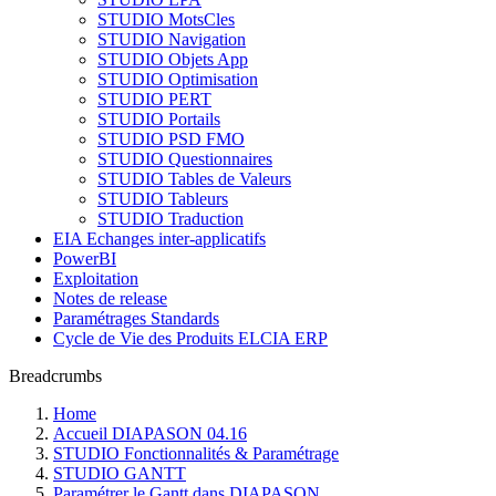
STUDIO MotsCles
STUDIO Navigation
STUDIO Objets App
STUDIO Optimisation
STUDIO PERT
STUDIO Portails
STUDIO PSD FMO
STUDIO Questionnaires
STUDIO Tables de Valeurs
STUDIO Tableurs
STUDIO Traduction
EIA Echanges inter-applicatifs
PowerBI
Exploitation
Notes de release
Paramétrages Standards
Cycle de Vie des Produits ELCIA ERP
Breadcrumbs
Home
Accueil DIAPASON 04.16
STUDIO Fonctionnalités & Paramétrage
STUDIO GANTT
Paramétrer le Gantt dans DIAPASON