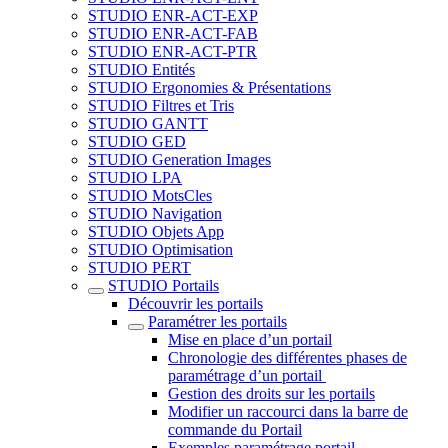
STUDIO ENR-ACT-EXP
STUDIO ENR-ACT-FAB
STUDIO ENR-ACT-PTR
STUDIO Entités
STUDIO Ergonomies & Présentations
STUDIO Filtres et Tris
STUDIO GANTT
STUDIO GED
STUDIO Generation Images
STUDIO LPA
STUDIO MotsCles
STUDIO Navigation
STUDIO Objets App
STUDIO Optimisation
STUDIO PERT
STUDIO Portails
Découvrir les portails
Paramétrer les portails
Mise en place d’un portail
Chronologie des différentes phases de
paramétrage d’un portail
Gestion des droits sur les portails
Modifier un raccourci dans la barre de
commande du Portail
Exemples paramétrage portail