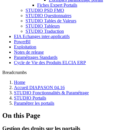
Fiches Expert Portails
STUDIO PSD FMO
STUDIO Questionnaires
STUDIO Tables de Valeurs
STUDIO Tableurs
STUDIO Traduction
EIA Echanges inter-applicatifs
PowerBI
Exploitation
Notes de release
Paramétrages Standards
Cycle de Vie des Produits ELCIA ERP
Breadcrumbs
Home
Accueil DIAPASON 04.16
STUDIO Fonctionnalités & Paramétrage
STUDIO Portails
Paramétrer les portails
On this Page
Gestion des droits sur les portails