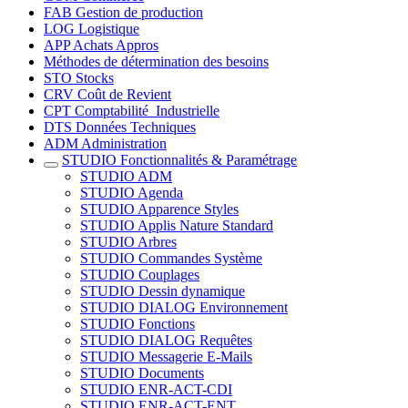
FAB Gestion de production
LOG Logistique
APP Achats Appros
Méthodes de détermination des besoins
STO Stocks
CRV Coût de Revient
CPT Comptabilité_Industrielle
DTS Données Techniques
ADM Administration
STUDIO Fonctionnalités & Paramétrage
STUDIO ADM
STUDIO Agenda
STUDIO Apparence Styles
STUDIO Applis Nature Standard
STUDIO Arbres
STUDIO Commandes Système
STUDIO Couplages
STUDIO Dessin dynamique
STUDIO DIALOG Environnement
STUDIO Fonctions
STUDIO DIALOG Requêtes
STUDIO Messagerie E-Mails
STUDIO Documents
STUDIO ENR-ACT-CDI
STUDIO ENR-ACT-ENT