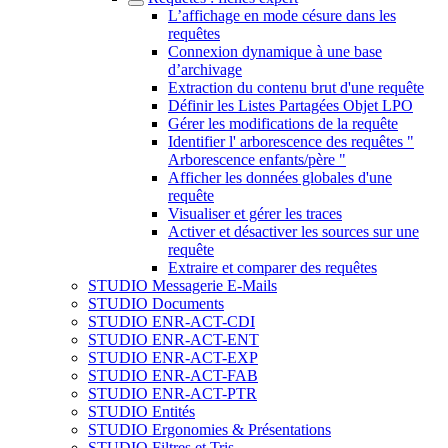
L’affichage en mode césure dans les
requêtes
Connexion dynamique à une base
d’archivage
Extraction du contenu brut d'une requête
Définir les Listes Partagées Objet LPO
Gérer les modifications de la requête
Identifier l' arborescence des requêtes "
Arborescence enfants/père "
Afficher les données globales d'une
requête
Visualiser et gérer les traces
Activer et désactiver les sources sur une
requête
Extraire et comparer des requêtes
STUDIO Messagerie E-Mails
STUDIO Documents
STUDIO ENR-ACT-CDI
STUDIO ENR-ACT-ENT
STUDIO ENR-ACT-EXP
STUDIO ENR-ACT-FAB
STUDIO ENR-ACT-PTR
STUDIO Entités
STUDIO Ergonomies & Présentations
STUDIO Filtres et Tris