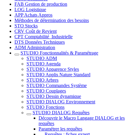
FAB Gestion de production
LOG Logistique
APP Achats Appros
Méthodes de détermination des besoins
STO Stocks
CRV Coût de Revient
CPT Comptabilité_Industrielle
DTS Données Techniques
ADM Administration
STUDIO Fonctionnalités & Paramétrage
STUDIO ADM
STUDIO Agenda
STUDIO Apparence Styles
STUDIO Applis Nature Standard
STUDIO Arbres
STUDIO Commandes Système
STUDIO Couplages
STUDIO Dessin dynamique
STUDIO DIALOG Environnement
STUDIO Fonctions
STUDIO DIALOG Requêtes
Découvrir le Macro Langage DIALOG et les
requêtes
Paramétrer les requêtes
Requêtes : fiches expert