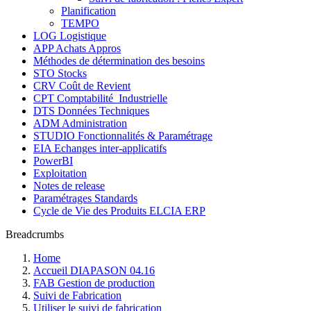
Planification
TEMPO
LOG Logistique
APP Achats Appros
Méthodes de détermination des besoins
STO Stocks
CRV Coût de Revient
CPT Comptabilité_Industrielle
DTS Données Techniques
ADM Administration
STUDIO Fonctionnalités & Paramétrage
EIA Echanges inter-applicatifs
PowerBI
Exploitation
Notes de release
Paramétrages Standards
Cycle de Vie des Produits ELCIA ERP
Breadcrumbs
Home
Accueil DIAPASON 04.16
FAB Gestion de production
Suivi de Fabrication
Utiliser le suivi de fabrication