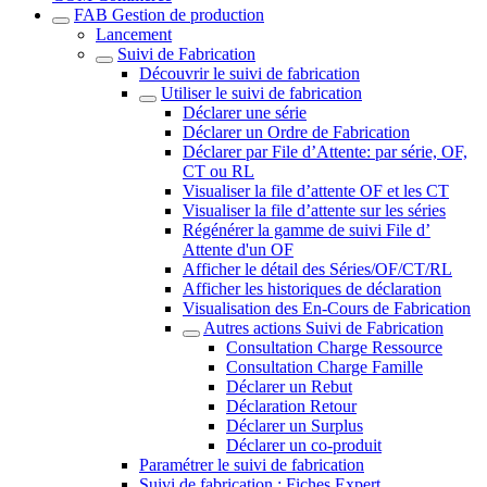
FAB Gestion de production
Lancement
Suivi de Fabrication
Découvrir le suivi de fabrication
Utiliser le suivi de fabrication
Déclarer une série
Déclarer un Ordre de Fabrication
Déclarer par File d’Attente: par série, OF,
CT ou RL
Visualiser la file d’attente OF et les CT
Visualiser la file d’attente sur les séries
Régénérer la gamme de suivi File d’
Attente d'un OF
Afficher le détail des Séries/OF/CT/RL
Afficher les historiques de déclaration
Visualisation des En-Cours de Fabrication
Autres actions Suivi de Fabrication
Consultation Charge Ressource
Consultation Charge Famille
Déclarer un Rebut
Déclaration Retour
Déclarer un Surplus
Déclarer un co-produit
Paramétrer le suivi de fabrication
Suivi de fabrication : Fiches Expert