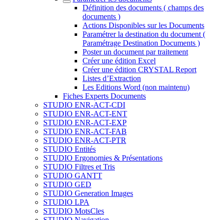
Définition des documents ( champs des
documents )
Actions Disponibles sur les Documents
Paramétrer la destination du document (
Paramétrage Destination Documents )
Poster un document par traitement
Créer une édition Excel
Créer une édition CRYSTAL Report
Listes d’Extraction
Les Editions Word (non maintenu)
Fiches Experts Documents
STUDIO ENR-ACT-CDI
STUDIO ENR-ACT-ENT
STUDIO ENR-ACT-EXP
STUDIO ENR-ACT-FAB
STUDIO ENR-ACT-PTR
STUDIO Entités
STUDIO Ergonomies & Présentations
STUDIO Filtres et Tris
STUDIO GANTT
STUDIO GED
STUDIO Generation Images
STUDIO LPA
STUDIO MotsCles
STUDIO Navigation