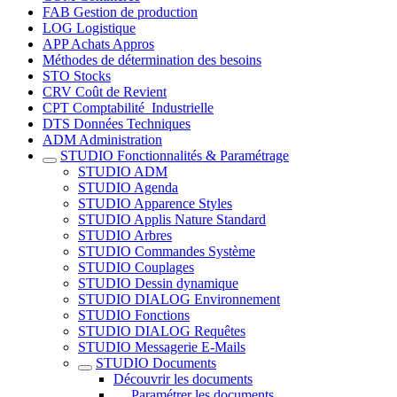
FAB Gestion de production
LOG Logistique
APP Achats Appros
Méthodes de détermination des besoins
STO Stocks
CRV Coût de Revient
CPT Comptabilité_Industrielle
DTS Données Techniques
ADM Administration
STUDIO Fonctionnalités & Paramétrage
STUDIO ADM
STUDIO Agenda
STUDIO Apparence Styles
STUDIO Applis Nature Standard
STUDIO Arbres
STUDIO Commandes Système
STUDIO Couplages
STUDIO Dessin dynamique
STUDIO DIALOG Environnement
STUDIO Fonctions
STUDIO DIALOG Requêtes
STUDIO Messagerie E-Mails
STUDIO Documents
Découvrir les documents
Paramétrer les documents