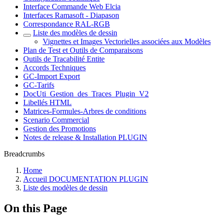
Interface Commande Web Elcia
Interfaces Ramasoft - Diapason
Correspondance RAL-RGB
Liste des modèles de dessin
Vignettes et Images Vectorielles associées aux Modèles
Plan de Test et Outils de Comparaisons
Outils de Tracabilité Entite
Accords Techniques
GC-Import Export
GC-Tarifs
DocUti_Gestion_des_Traces_Plugin_V2
Libellés HTML
Matrices-Formules-Arbres de conditions
Scenario Commercial
Gestion des Promotions
Notes de release & Installation PLUGIN
Breadcrumbs
Home
Accueil DOCUMENTATION PLUGIN
Liste des modèles de dessin
On this Page