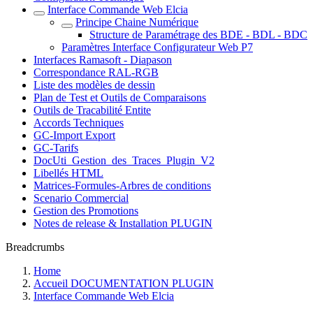
Interface Commande Web Elcia
Principe Chaine Numérique
Structure de Paramétrage des BDE - BDL - BDC
Paramètres Interface Configurateur Web P7
Interfaces Ramasoft - Diapason
Correspondance RAL-RGB
Liste des modèles de dessin
Plan de Test et Outils de Comparaisons
Outils de Tracabilité Entite
Accords Techniques
GC-Import Export
GC-Tarifs
DocUti_Gestion_des_Traces_Plugin_V2
Libellés HTML
Matrices-Formules-Arbres de conditions
Scenario Commercial
Gestion des Promotions
Notes de release & Installation PLUGIN
Breadcrumbs
Home
Accueil DOCUMENTATION PLUGIN
Interface Commande Web Elcia