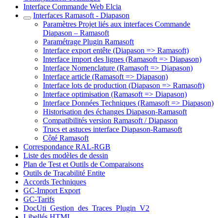
Interface Commande Web Elcia
Interfaces Ramasoft - Diapason
Paramètres Projet liés aux interfaces Commande
Diapason – Ramasoft
Paramétrage Plugin Ramasoft
Interface export entête (Diapason => Ramasoft)
Interface import des lignes (Ramasoft => Diapason)
Interface Nomenclature (Ramasoft => Diapason)
Interface article (Ramasoft => Diapason)
Interface lots de production (Diapason => Ramasoft)
Interface optimisation (Ramasoft => Diapason)
Interface Données Techniques (Ramasoft => Diapason)
Historisation des échanges Diapason-Ramasoft
Compatibilités version Ramasoft / Diapason
Trucs et astuces interface Diapason-Ramasoft
Côté Ramasoft
Correspondance RAL-RGB
Liste des modèles de dessin
Plan de Test et Outils de Comparaisons
Outils de Tracabilité Entite
Accords Techniques
GC-Import Export
GC-Tarifs
DocUti_Gestion_des_Traces_Plugin_V2
Libellés HTML