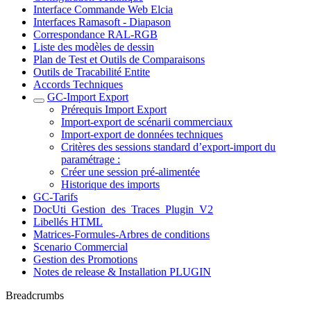
Interface Commande Web Elcia
Interfaces Ramasoft - Diapason
Correspondance RAL-RGB
Liste des modèles de dessin
Plan de Test et Outils de Comparaisons
Outils de Tracabilité Entite
Accords Techniques
GC-Import Export
Prérequis Import Export
Import-export de scénarii commerciaux
Import-export de données techniques
Critères des sessions standard d’export-import du
paramétrage :
Créer une session pré-alimentée
Historique des imports
GC-Tarifs
DocUti_Gestion_des_Traces_Plugin_V2
Libellés HTML
Matrices-Formules-Arbres de conditions
Scenario Commercial
Gestion des Promotions
Notes de release & Installation PLUGIN
Breadcrumbs