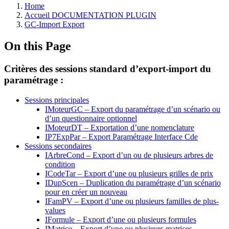
Home
Accueil DOCUMENTATION PLUGIN
GC-Import Export
On this Page
Critères des sessions standard d’export-import du
paramétrage :
Sessions principales
IMoteurGC – Export du paramétrage d’un scénario ou
d’un questionnaire optionnel
IMoteurDT – Exportation d’une nomenclature
IP7ExpPar – Export Paramétrage Interface Cde
Sessions secondaires
IArbreCond – Export d’un ou de plusieurs arbres de
condition
ICodeTar – Export d’une ou plusieurs grilles de prix
IDupScen – Duplication du paramétrage d’un scénario
pour en créer un nouveau
IFamPV – Export d’une ou plusieurs familles de plus-
values
IFormule – Export d’une ou plusieurs formules
IMatrice – Export d’une ou plusieurs matrices