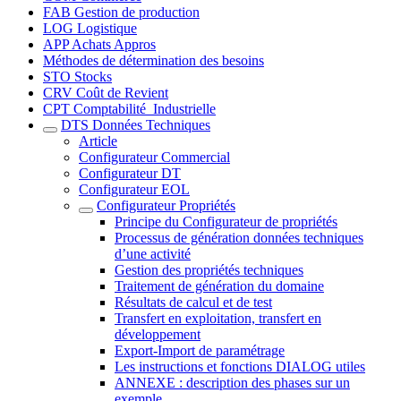
FAB Gestion de production
LOG Logistique
APP Achats Appros
Méthodes de détermination des besoins
STO Stocks
CRV Coût de Revient
CPT Comptabilité_Industrielle
DTS Données Techniques
Article
Configurateur Commercial
Configurateur DT
Configurateur EOL
Configurateur Propriétés
Principe du Configurateur de propriétés
Processus de génération données techniques
d’une activité
Gestion des propriétés techniques
Traitement de génération du domaine
Résultats de calcul et de test
Transfert en exploitation, transfert en
développement
Export-Import de paramétrage
Les instructions et fonctions DIALOG utiles
ANNEXE : description des phases sur un
exemple