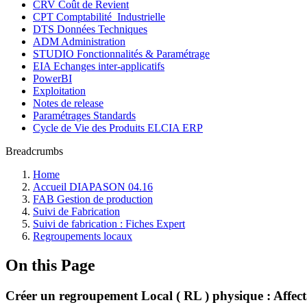
CRV Coût de Revient
CPT Comptabilité_Industrielle
DTS Données Techniques
ADM Administration
STUDIO Fonctionnalités & Paramétrage
EIA Echanges inter-applicatifs
PowerBI
Exploitation
Notes de release
Paramétrages Standards
Cycle de Vie des Produits ELCIA ERP
Breadcrumbs
Home
Accueil DIAPASON 04.16
FAB Gestion de production
Suivi de Fabrication
Suivi de fabrication : Fiches Expert
Regroupements locaux
On this Page
Créer un regroupement Local ( RL ) physique : Affecta