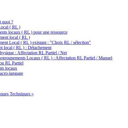
t quoi ?
ocal ( RL )
nts locaux ( RL ) pour une ressource
ent local ( RL )
t Local ( RL ) existant : "Choix RL / sélection"
 local ( RL ) : Détachement
ysique : Affectation RL Partiel / Net
Regroupements Locaux ( RL ) : Affectation RL Partiel / Manuel
on RL Partiel
ts locaux
macro-langage
iques Techniques »