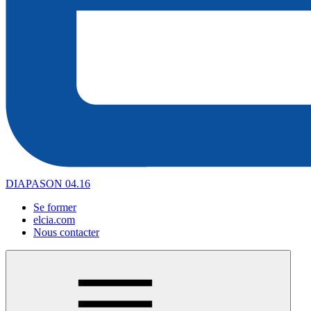
DIAPASON 04.16
Se former
elcia.com
Nous contacter