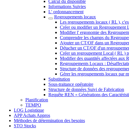
Calcul du disponible
Informations Suivies
L' ordonnancement
Regroupements locaux
Les regroupements locaux ( RL ), c'es
Créer ou modifier un Regroupement L
Modifier l' ergonomie des Regroupeme
Comprendre les champs du Regroupem
Ajouter un CT/OF dans un Regroupemen
Détacher un CT/OF d'un regroupement
Créer un regroupement Local ( RL ) ph
Modifier des quantités affectées aux 
Regroupements Locaux : Désaffectati
Structure de données des regroupemen
Gérer les regroupements locaux par 
Substitution
Sous-traitance opératoire
Structure de données Suivi de Fabrication
Requête REN « Générations des Caractérist
Planification
TEMPO
LOG Logistique
APP Achats Appros
Méthodes de détermination des besoins
STO Stocks