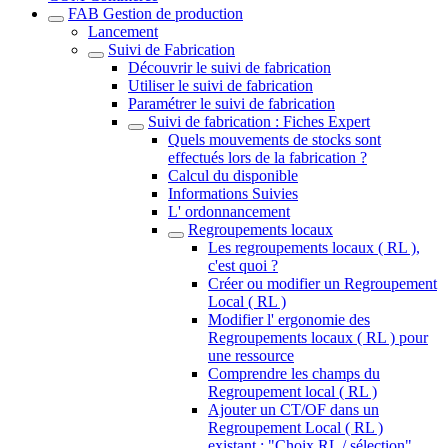
FAB Gestion de production
Lancement
Suivi de Fabrication
Découvrir le suivi de fabrication
Utiliser le suivi de fabrication
Paramétrer le suivi de fabrication
Suivi de fabrication : Fiches Expert
Quels mouvements de stocks sont
effectués lors de la fabrication ?
Calcul du disponible
Informations Suivies
L' ordonnancement
Regroupements locaux
Les regroupements locaux ( RL ),
c'est quoi ?
Créer ou modifier un Regroupement
Local ( RL )
Modifier l' ergonomie des
Regroupements locaux ( RL ) pour
une ressource
Comprendre les champs du
Regroupement local ( RL )
Ajouter un CT/OF dans un
Regroupement Local ( RL )
existant : "Choix RL / sélection"