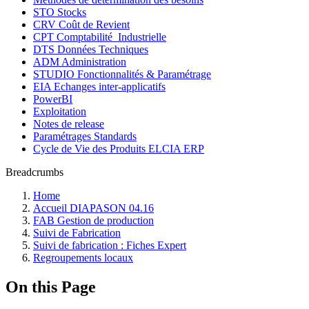
STO Stocks
CRV Coût de Revient
CPT Comptabilité_Industrielle
DTS Données Techniques
ADM Administration
STUDIO Fonctionnalités & Paramétrage
EIA Echanges inter-applicatifs
PowerBI
Exploitation
Notes de release
Paramétrages Standards
Cycle de Vie des Produits ELCIA ERP
Breadcrumbs
Home
Accueil DIAPASON 04.16
FAB Gestion de production
Suivi de Fabrication
Suivi de fabrication : Fiches Expert
Regroupements locaux
On this Page