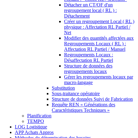
Détacher un CT/OF d'un
regroupement local ( RL ) :
Détachement
Créer un regroupement Local ( RL )
physique : Affectation RL Partiel /
Net
Modifier des quantités affectées aux
Regroupements Locaux ( RL ) :
Affectation RL Partiel / Manuel
Regroupements Locaux :
Désaffectation RL Partiel
Structure de données des
regroupements locaux
Gérer les regroupements locaux par
macro-langage
Substitution
Sous-traitance opératoire
Structure de données Suivi de Fabrication
Requête REN « Générations des
Caractéristiques Techniques »
Planification
TEMPO
LOG Logistique
APP Achats Appros
Méthodes de détermination des besoins