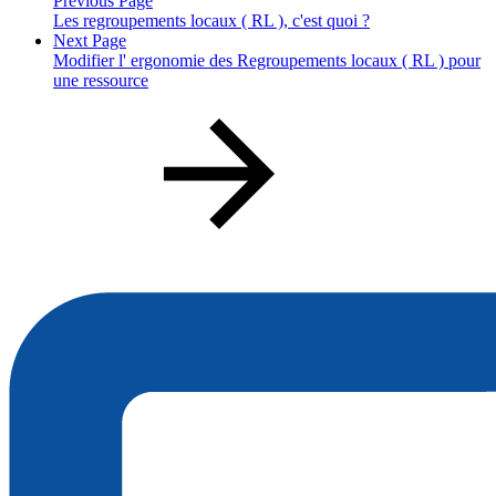
Previous Page
Les regroupements locaux ( RL ), c'est quoi ?
Next Page
Modifier l' ergonomie des Regroupements locaux ( RL ) pour
une ressource