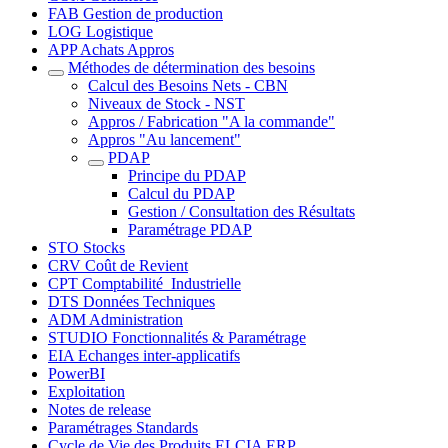
FAB Gestion de production
LOG Logistique
APP Achats Appros
Méthodes de détermination des besoins
Calcul des Besoins Nets - CBN
Niveaux de Stock - NST
Appros / Fabrication "A la commande"
Appros "Au lancement"
PDAP
Principe du PDAP
Calcul du PDAP
Gestion / Consultation des Résultats
Paramétrage PDAP
STO Stocks
CRV Coût de Revient
CPT Comptabilité_Industrielle
DTS Données Techniques
ADM Administration
STUDIO Fonctionnalités & Paramétrage
EIA Echanges inter-applicatifs
PowerBI
Exploitation
Notes de release
Paramétrages Standards
Cycle de Vie des Produits ELCIA ERP