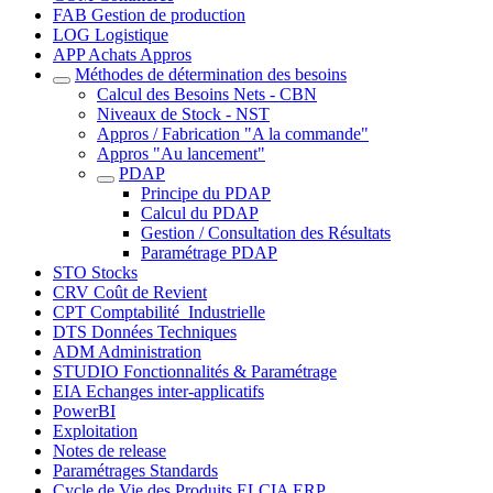
FAB Gestion de production
LOG Logistique
APP Achats Appros
Méthodes de détermination des besoins
Calcul des Besoins Nets - CBN
Niveaux de Stock - NST
Appros / Fabrication "A la commande"
Appros "Au lancement"
PDAP
Principe du PDAP
Calcul du PDAP
Gestion / Consultation des Résultats
Paramétrage PDAP
STO Stocks
CRV Coût de Revient
CPT Comptabilité_Industrielle
DTS Données Techniques
ADM Administration
STUDIO Fonctionnalités & Paramétrage
EIA Echanges inter-applicatifs
PowerBI
Exploitation
Notes de release
Paramétrages Standards
Cycle de Vie des Produits ELCIA ERP