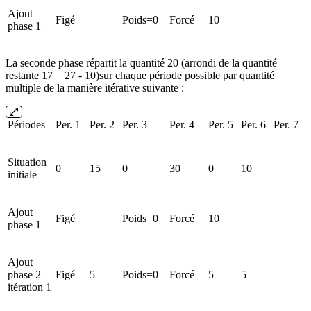
Ajout
Figé
Poids=0
Forcé
10
phase 1
La seconde phase répartit la quantité 20 (arrondi de la quantité
restante 17 = 27 - 10)sur chaque période possible par quantité
multiple de la manière itérative suivante :
Périodes
Per. 1
Per. 2
Per. 3
Per. 4
Per. 5
Per. 6
Per. 7
Situation
0
15
0
30
0
10
initiale
Ajout
Figé
Poids=0
Forcé
10
phase 1
Ajout
phase 2
Figé
5
Poids=0
Forcé
5
5
itération 1