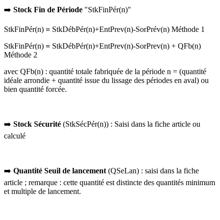
➡️
Stock Fin de Période
"StkFinPér(n)"
StkFinPér(n)
=
StkDébPér(n)+EntPrev(n)-SorPrév(n) Méthode 1
StkFinPér(n)
=
StkDébPér(n)+EntPrev(n)-SorPrev(n) + QFb(n)
Méthode 2
avec QFb(n) : quantité totale fabriquée de la période n = (quantité
idéale arrondie + quantité issue du lissage des périodes en aval) ou
bien quantité forcée.
➡️
Stock Sécurité
(StkSécPér(n)) : Saisi dans la fiche article ou
calculé
➡️
Quantité Seuil de lancement
(QSeLan) : saisi dans la fiche
article ; remarque : cette quantité est distincte des quantités minimum
et multiple de lancement.