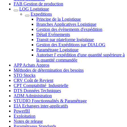
FAB Gestion de production
LOG Logistique
Expeditions
Principe de la Logistique
Branches Applicatives Logistique
Gestion des évènements d'expédition
Détail Evénements
Transit par plateforme logistique
Gestion des Expéditions par DIALOG
Paramétrage Logistique
Autoriser l' expédition d'une quantité supérieure à
la quantité commandée
APP Achats Appros
Méthodes de détermination des besoins
STO Stocks
CRV Coût de Revient
CPT Comptabilité_Industrielle
DTS Données Techniques
ADM Administration
STUDIO Fonctionnalités & Paramétrage
EIA Echanges inter-applicatifs
PowerBI
Exploitation
Notes de release
Paramétrages Standards