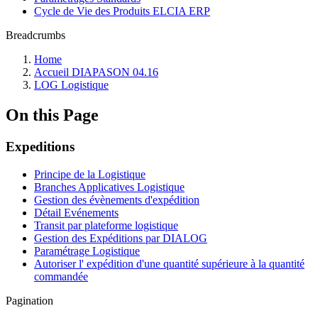
Cycle de Vie des Produits ELCIA ERP
Breadcrumbs
Home
Accueil DIAPASON 04.16
LOG Logistique
On this Page
Expeditions
Principe de la Logistique
Branches Applicatives Logistique
Gestion des évènements d'expédition
Détail Evénements
Transit par plateforme logistique
Gestion des Expéditions par DIALOG
Paramétrage Logistique
Autoriser l' expédition d'une quantité supérieure à la quantité
commandée
Pagination