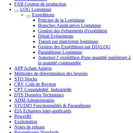
FAB Gestion de production
LOG Logistique
Expeditions
Principe de la Logistique
Branches Applicatives Logistique
Gestion des évènements d'expédition
Détail Evénements
Transit par plateforme logistique
Gestion des Expéditions par DIALOG
Paramétrage Logistique
Autoriser l' expédition d'une quantité supérieure à
la quantité commandée
APP Achats Appros
Méthodes de détermination des besoins
STO Stocks
CRV Coût de Revient
CPT Comptabilité_Industrielle
DTS Données Techniques
ADM Administration
STUDIO Fonctionnalités & Paramétrage
EIA Echanges inter-applicatifs
PowerBI
Exploitation
Notes de release
Paramétrages Standards