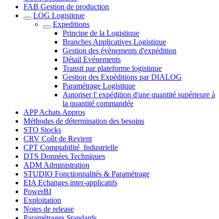
FAB Gestion de production
LOG Logistique
Expeditions
Principe de la Logistique
Branches Applicatives Logistique
Gestion des évènements d'expédition
Détail Evénements
Transit par plateforme logistique
Gestion des Expéditions par DIALOG
Paramétrage Logistique
Autoriser l' expédition d'une quantité supérieure à
la quantité commandée
APP Achats Appros
Méthodes de détermination des besoins
STO Stocks
CRV Coût de Revient
CPT Comptabilité_Industrielle
DTS Données Techniques
ADM Administration
STUDIO Fonctionnalités & Paramétrage
EIA Echanges inter-applicatifs
PowerBI
Exploitation
Notes de release
Paramétrages Standards