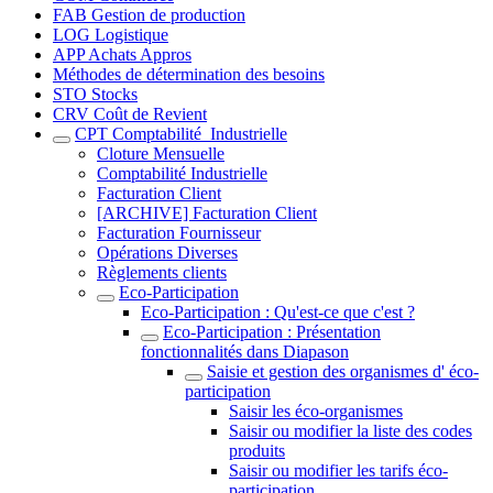
FAB Gestion de production
LOG Logistique
APP Achats Appros
Méthodes de détermination des besoins
STO Stocks
CRV Coût de Revient
CPT Comptabilité_Industrielle
Cloture Mensuelle
Comptabilité Industrielle
Facturation Client
[ARCHIVE] Facturation Client
Facturation Fournisseur
Opérations Diverses
Règlements clients
Eco-Participation
Eco-Participation : Qu'est-ce que c'est ?
Eco-Participation : Présentation
fonctionnalités dans Diapason
Saisie et gestion des organismes d' éco-
participation
Saisir les éco-organismes
Saisir ou modifier la liste des codes
produits
Saisir ou modifier les tarifs éco-
participation