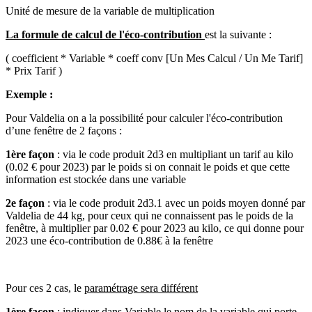
Unité de mesure de la variable de multiplication
La formule de calcul de l'éco-contribution
est la suivante :
( coefficient * Variable * coeff conv [Un Mes Calcul / Un Me Tarif]
* Prix Tarif )
Exemple :
Pour Valdelia on a la possibilité pour calculer l'éco-contribution
d’une fenêtre de 2 façons :
1ère façon
: via le code produit 2d3 en multipliant un tarif au kilo
(0.02 € pour 2023) par le poids si on connait le poids et que cette
information est stockée dans une variable
2e façon
: via le code produit 2d3.1 avec un poids moyen donné par
Valdelia de 44 kg, pour ceux qui ne connaissent pas le poids de la
fenêtre, à multiplier par 0.02 € pour 2023 au kilo, ce qui donne pour
2023 une éco-contribution de 0.88€ à la fenêtre
P
o
ur ces 2 cas, le
paramétrage sera différent
1ère façon
: indiquer dans Variable le nom de la variable qui porte