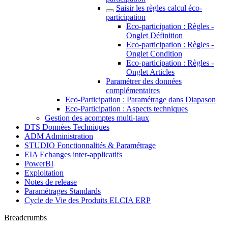
Saisir les règles calcul éco-
participation
Eco-participation : Règles -
Onglet Définition
Eco-participation : Règles -
Onglet Condition
Eco-participation : Règles -
Onglet Articles
Paramétrer des données
complémentaires
Eco-Participation : Paramétrage dans Diapason
Eco-Participation : Aspects techniques
Gestion des acomptes multi-taux
DTS Données Techniques
ADM Administration
STUDIO Fonctionnalités & Paramétrage
EIA Echanges inter-applicatifs
PowerBI
Exploitation
Notes de release
Paramétrages Standards
Cycle de Vie des Produits ELCIA ERP
Breadcrumbs