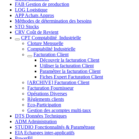
FAB Gestion de production
LOG Logistique
APP Achats Appros
Méthodes de détermination des besoins
STO Stocks
CRV Coût de Revient
CPT Comptabilité_Industrielle
Cloture Mensuelle
Comptabilité Industrielle
Facturation Client
Découvrir la facturation Client
Utiliser la facturation Client
Paramétrer la facturation Client
Fiches Expert Facturation Client
[ARCHIVE] Facturation Client
Facturation Fournisseur
Opérations Diverses
Règlements clients
Eco-Participation
Gestion des acomptes multi-taux
DTS Données Techniques
ADM Administration
STUDIO Fonctionnalités & Paramétrage
EIA Echanges inter-applicatifs
PowerBI